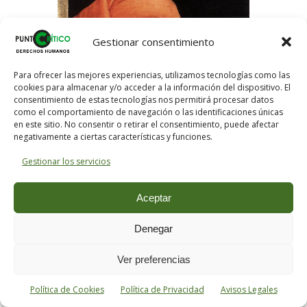
Gestionar consentimiento
Para ofrecer las mejores experiencias, utilizamos tecnologías como las
cookies para almacenar y/o acceder a la información del dispositivo. El
consentimiento de estas tecnologías nos permitirá procesar datos
como el comportamiento de navegación o las identificaciones únicas
en este sitio. No consentir o retirar el consentimiento, puede afectar
negativamente a ciertas características y funciones.
Gestionar los servicios
Aceptar
Denegar
Retrato de
Giotto di Bondone
(1267-1337),
un influyente pintor y arquitecto florentino
Ver preferencias
considerado precursor del Renacimiento.
Se cree que este retrato fue pintado por
Paolo Uccello
alrededor de 1450.
Política de Cookies
Política de Privacidad
Avisos Legales