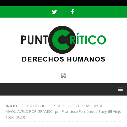
header ('Content-type: text/html; charset=utf-8');
INICIO
POLÍTICA
SOBRE LA RECUPERACIÓN DE
MAQUIAVELO POR GRAMSCI, por Francisco Fernández Buey (El Viejo
Topo, 2021)