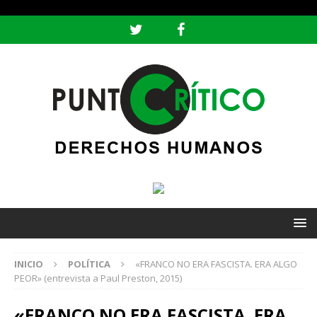
header ('Content-type: text/html; charset=utf-8');
INICIO
POLÍTICA
«FRANCO NO ERA FASCISTA. ERA ALGO
PEOR» (entrevista a Paul Preston, 2015)
«FRANCO NO ERA FASCISTA. ERA