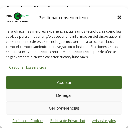
Cuando salió el libro hubo reacciones porque
mostraba que la idea de que Franco había
Gestionar consentimiento
salvado heroicamente a España de
Para ofrecer las mejores experiencias, utilizamos tecnologías como las
participar en la Segunda Guerra Mundial era
cookies para almacenar y/o acceder a la información del dispositivo. El
falsa
:
consentimiento de estas tecnologías nos permitirá procesar datos
como el comportamiento de navegación o las identificaciones únicas
en este sitio. No consentir o retirar el consentimiento, puede afectar
había estado todo el tiempo intentando
negativamente a ciertas características y funciones.
entrar al lado de Hitler.
Gestionar los servicios
Aceptar
Gracias a nuevas investigaciones esto es más
Denegar
claro que nunca.
Manuel Ros Agudo
ha
Ver preferencias
entrado en detalle en la colaboración con el
Tercer Reich
y sus conclusiones fortalecen lo
Política de Cookies
Política de Privacidad
Avisos Legales
que decía en mi libro.