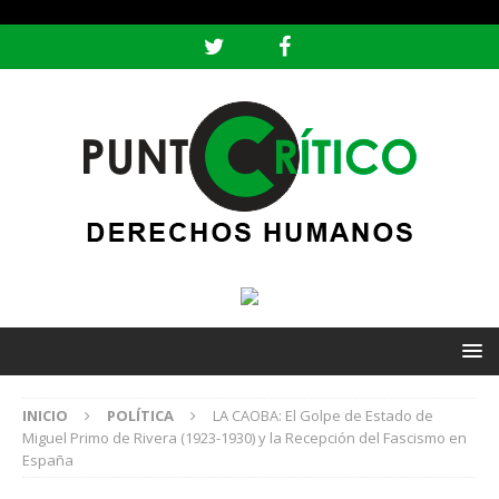
header ('Content-type: text/html; charset=utf-8');
INICIO
POLÍTICA
LA CAOBA: El Golpe de Estado de
Miguel Primo de Rivera (1923-1930) y la Recepción del Fascismo en
España