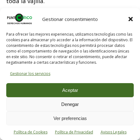
toda la vajilla.
Organizaba fiestas flamencas para la
Gestionar consentimiento
aristocracia, políticos, toreros y artistas con
Francisco de Asís
,
Conde de los Andes
, que
Para ofrecer las mejores experiencias, utilizamos tecnologías como las
cookies para almacenar y/o acceder a la información del dispositivo. El
fue diputado por el
Partido Conservador
y
consentimiento de estas tecnologías nos permitirá procesar datos
ministro
con
Primo de Rivera
.
como el comportamiento de navegación o las identificaciones únicas
en este sitio. No consentir o retirar el consentimiento, puede afectar
negativamente a ciertas características y funciones.
En el local existía un subterráneo con
Gestionar los servicios
reservados, pequeñas habitaciones en las
que cualquier cliente podía pedir que alguna
Aceptar
artista le cantara tonadillas a él solo.
Denegar
El visitante más ilustre del
Villa Rosa
fue
Alfonso XIII
, que acudía a la zona privada de
Ver preferencias
la planta inferior a través de una media
Política de Cookies
Política de Privacidad
Avisos Legales
puerta oculta que aún existe. En aquel punto