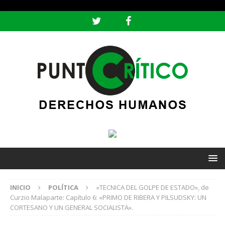
header ('Content-type: text/html; charset=utf-8');
INICIO
POLÍTICA
«TECNICA DEL GOLPE DE ESTADO», de
Curzio Malaparte: Capítulo 6: «PRIMO DE RIBERA Y PILSUDSKY: UN
CORTESANO Y UN GENERAL SOCIALISTA».