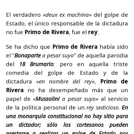
El verdadero «
deux ex machina
» del golpe de
Estado, el único responsable de la dictadura
no fue
Primo de Rivera
, fue el
rey
.
Se ha dicho que
Primo de Rivera
había sido
el “
Bonaparte
a pesar suyo
” de aquella parodia
del
18 Brumario
; pero en aquella triste
comedia del golpe de Estado y de la
dictadura «
en nombre del rey
«,
Primo de
Rivera
no ha desempeñado más que un
papel de «
Mussolini
a pesar suyo
» al servicio
de la política personal de un
rey sedicioso
.
En
una monarquía constitucional no hay sitio para
un dictador; sólo los cortesanos pueden
prestarse a realizar un golpe de Estado por