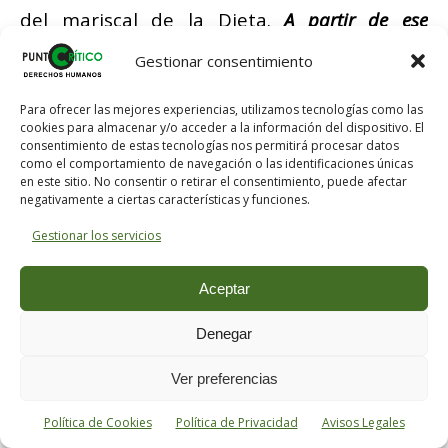
del mariscal de la Dieta.
A partir de ese
momento, quien garantiza la Constitución no es
Gestionar consentimiento
ya el presidente de la República: es el mariscal
de la Dieta
.
Para ofrecer las mejores experiencias, utilizamos tecnologías como las
cookies para almacenar y/o acceder a la información del dispositivo. El
consentimiento de estas tecnologías nos permitirá procesar datos
El golpe de Estado parlamentario no hace
como el comportamiento de navegación o las identificaciones únicas
más que empezar; hasta entonces no era
en este sitio. No consentir o retirar el consentimiento, puede afectar
negativamente a ciertas características y funciones.
todavía más que una sublevación militar
Gestionar los servicios
ayudada por una huelga general.
Pilsúdski
dirá más adelante que si
Woitciekowski
y
Aceptar
Witos
hubieran esperado la llegada de las
tropas que siguieron fieles al Gobierno, su
Denegar
tentativa revolucionaria habría fracasado
Ver preferencias
probablemente. La decisión apresurada del
presidente de la República y de
Witos
son
Política de Cookies
Política de Privacidad
Avisos Legales
las que transforman la insurrección en golpe