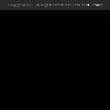
Copyright © 2026 | MH Magazine WordPress Theme by
MH Themes
https://usbtogel.io
https://899sports.cfd
https://forwin77.lol