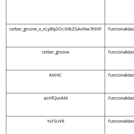
cerber_groove_x_nLy8lqDOc3HbZGAviNw7k9XP
Funcionalida
cerber_groove
Funcionalida
AXiHIC
Funcionalida
aoHfQuvAM
Funcionalida
YsFSUVR
Funcionalida