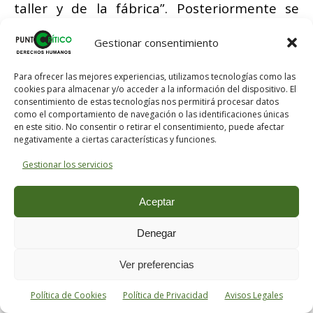
taller y de la fábrica”. Posteriormente se
prohibió el trabajo de la mujer casada si el
Gestionar consentimiento
marido tenía un mínimo de ingresos
determinado. La Ley de reglamentaciones de
Para ofrecer las mejores experiencias, utilizamos tecnologías como las
1942 implanta la obligatoriedad de
cookies para almacenar y/o acceder a la información del dispositivo. El
consentimiento de estas tecnologías nos permitirá procesar datos
abandono del trabajo por parte de la mujer
como el comportamiento de navegación o las identificaciones únicas
cuando contraiga matrimonio y algunas
en este sitio. No consentir o retirar el consentimiento, puede afectar
negativamente a ciertas características y funciones.
importantes empresas como Telefónica
Gestionar los servicios
hacen constar en sus cláusulas esta
normativa al contratar: si había una
Aceptar
reincorporación posterior, debía contar con
la autorización del marido. Por contraste, la
Denegar
ley de julio de 1961 recogió el principio de
Ver preferencias
igualdad de derechos laborales de los
trabajadores de ambos sexos, si bien
Política de Cookies
Política de Privacidad
Avisos Legales
estableció excepciones significativas.