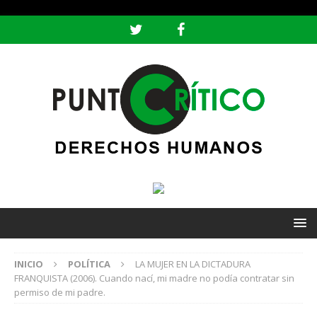
header ('Content-type: text/html; charset=utf-8');
INICIO
POLÍTICA
LA MUJER EN LA DICTADURA
FRANQUISTA (2006). Cuando nací, mi madre no podía contratar sin
permiso de mi padre.