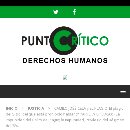
header ('Content-type: text/html; charset=utf-8');
INICIO
JUSTICIA
CAMILO JOSÉ CELA y EL PLAGIO: El plagio
del Siglo, del que está prohibido hablar (Y PARTE 7): EPÍLOGO: «La
Impunidad del Delito de Plagio; la Impunidad, Privilegio del Régimen
del 78».