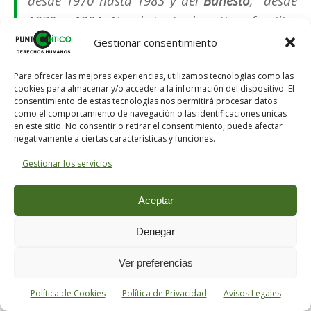
desde 1970 hasta 1983 y del
Banesto
, desde
1970 a 1984. No obstante, la estirpe familiar
no terminó ahí ya que su hijo
José María
Gestionar consentimiento
Aguirre González
le sustituyó en el cargo de
Para ofrecer las mejores experiencias, utilizamos tecnologías como las
presidente del
Banco Guipuzcoano
hasta
cookies para almacenar y/o acceder a la información del dispositivo. El
1999. En 2010, este banco fue absorbido por
consentimiento de estas tecnologías nos permitirá procesar datos
como el comportamiento de navegación o las identificaciones únicas
el
Banco Sabadell
.
en este sitio. No consentir o retirar el consentimiento, puede afectar
negativamente a ciertas características y funciones.
Tras la construcción de la carretera,
Gestionar los servicios
los
hermanos Banús
siguieron caminos
diferentes siempre bajo el amparo del
Aceptar
régimen.
José Banús
, conocido como el
Denegar
constructor del régimen, es el artífice
de
barrios emblemáticos de Madrid
como el
Ver preferencias
de la Concepción o el Barrio del Pilar, donde
Política de Cookies
Política de Privacidad
Avisos Legales
urbanizó una gran extensión de terreno, y de