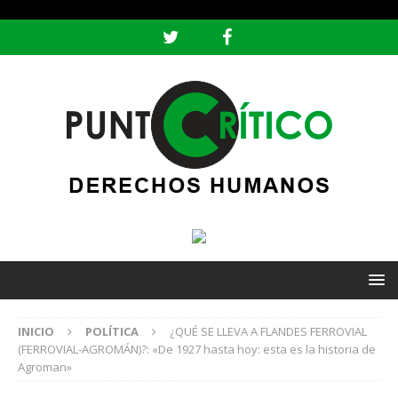
header ('Content-type: text/html; charset=utf-8');
INICIO
POLÍTICA
¿QUÉ SE LLEVA A FLANDES FERROVIAL
(FERROVIAL-AGROMÁN)?: «De 1927 hasta hoy: esta es la historia de
Agroman»