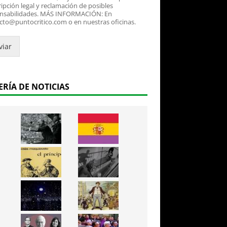
ipción legal y reclamación de posibles
nsabilidades. MÁS INFORMACIÓN: En
cto@puntocritico.com o en nuestras oficinas.
viar
ERÍA DE NOTICIAS