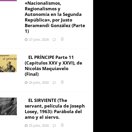
«Nacionalismos,
Regionalismos y
Autonomía en la Segunda
República», por Justo
Beramendi González (Parte
1)
0
27 julio, 2026
EL PRÍNCIPE Parte 11
(Capítulos XXV y XXVI), de
Nicolás Maquiavelo
(Final)
0
26 julio, 2026
EL SIRVIENTE (The
servant, película de Joseph
Losey, 1963): Parábola del
amo y el siervo.
0
25 julio, 2026