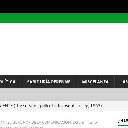
OLÍTICA
SABIDURÍA PERENNE
MISCELÁNEA
LAS
VIENTE (The servant, película de Joseph Losey, 1963):
ervo.
MISCELÁNEA
¿BU
N, EL GURÚ POP DE LA COMUNICACIÓN. Determinismo
A DEL INFINITO, por Baruch de Spinoza (Carta de
«The Medium is the Massage».