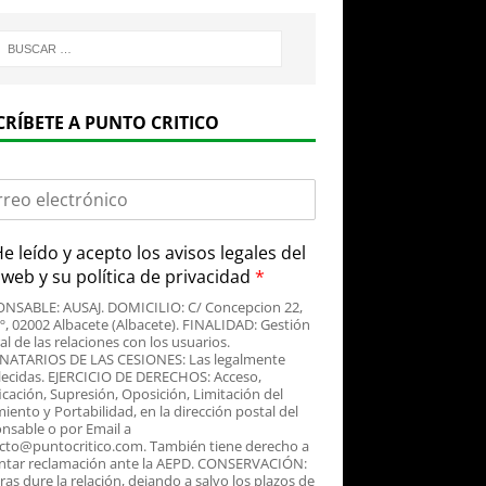
CRÍBETE A PUNTO CRITICO
e leído y acepto
los avisos legales
del
o web y su
política de privacidad
*
NSABLE: AUSAJ. DOMICILIO: C/ Concepcion 22,
3º, 02002 Albacete (Albacete). FINALIDAD: Gestión
al de las relaciones con los usuarios.
NATARIOS DE LAS CESIONES: Las legalmente
lecidas. EJERCICIO DE DERECHOS: Acceso,
icación, Supresión, Oposición, Limitación del
iento y Portabilidad, en la dirección postal del
nsable o por Email a
cto@puntocritico.com. También tiene derecho a
ntar reclamación ante la AEPD. CONSERVACIÓN:
as dure la relación, dejando a salvo los plazos de