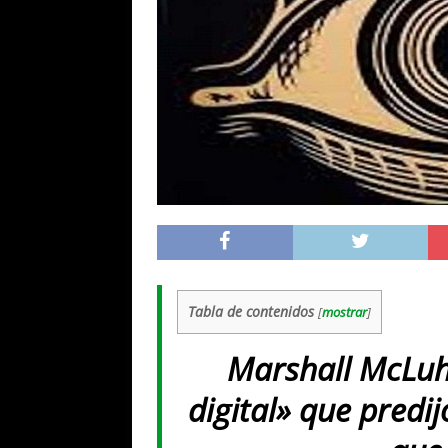
Tabla de contenidos
[
mostrar
]
Marshall McLuha
digital» que predi