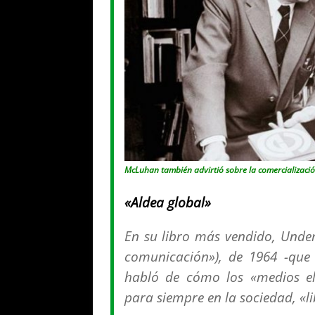
McLuhan también advirtió sobre la comercializació
«Aldea global»
En su libro más vendido,
Unde
comunicación»), de 1964 -que 
habló de cómo los «medios el
para siempre en la sociedad, «