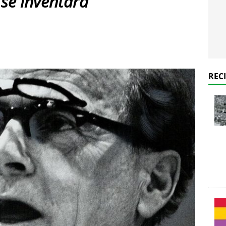
se inventara
REC