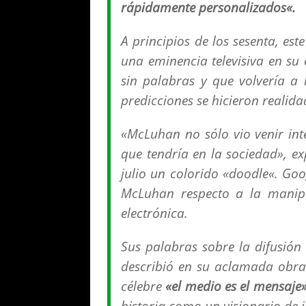
rápidamente personalizados
«.
A principios de los sesenta, est
una eminencia televisiva en su
sin palabras y que volvería a
predicciones se hicieron realida
«McLuhan no sólo vio venir inte
que tendría en la sociedad», ex
julio un colorido «
doodle
«. Goo
McLuhan respecto a la manipu
electrónica.
Sus palabras sobre la difusión
describió en su aclamada obra 
célebre
«el medio es el mensaje
historia como un visionario de i