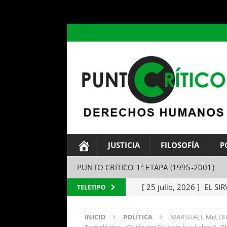
header ('Content-type: text/html; charset=utf-8');
JUSTICIA
FILOSOFÍA
P
PUNTO CRITICO 1ª ETAPA (1995-2001)
[ 25 julio, 2026 ]
EL SIR
TELETIPO
Parábola del amo y el si
INICIO
POLÍTICA
MARSHALL McLUHA
[ 24 julio, 2026 ]
EL TEM
Tecnológico: ¿Quién era Elvis sin la jukebox? 