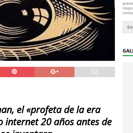
*
i
prescr
c
respo
conta
o
.
.
En
*
GAL
n, el «profeta de la era
jo internet 20 años antes de