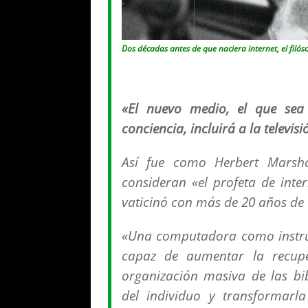
Dos décadas antes de que naciera internet, el filós
«El nuevo medio, el que sea 
conciencia, incluirá a la telev
Así fue como Herbert Mars
consideran «el profeta de inte
vaticinó con más de 20 años de a
«Una computadora como instru
capaz de aumentar la recupe
organización masiva de las bib
del individuo y transformarl