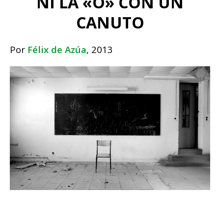
NI LA «O» CON UN
CANUTO
Por
Félix de Azúa
, 2013