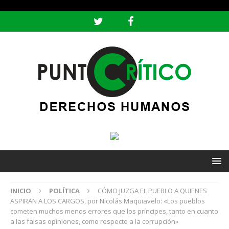
header ('Content-type: text/html; charset=utf-8');
INICIO
POLÍTICA
CÓMO JUZGA EL PUEBLO A QUIENES
ASPIRAN A LOS CARGOS, por Nicolás Maquiavelo: «Los pueblos
cometen muchos menos errores que los príncipes, tanto en cuanto
a las falsas opiniones, como respecto a la corrupción»