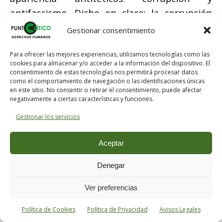
antifascismo. Dicho en claro: la corrupción
está amparada bajo el discurso anti fascista,
Gestionar consentimiento
y eso complica para muchas mentes
primitivas la denuncia de esa estafa
Para ofrecer las mejores experiencias, utilizamos tecnologías como las
cookies para almacenar y/o acceder a la información del dispositivo. El
conceptual. Usado por los manufactureros
consentimiento de estas tecnologías nos permitirá procesar datos
como el comportamiento de navegación o las identificaciones únicas
de la ideología vendría a ser un producto
en este sitio. No consentir o retirar el consentimiento, puede afectar
instalado en el mercado de la teoría: ante el
negativamente a ciertas características y funciones.
peligro de la extrema derecha hay que ser
Gestionar los servicios
comprensivos y permitir que los líderes
ejerzan de
jefes de la mafia
; una
Aceptar
organización criminal.
Denegar
Rondaría la estupidez, en esta ocasión con
Ver preferencias
ribetes reaccionarios, considerar que en
España nos enfrentamos ante el peligro de
Política de Cookies
Política de Privacidad
Avisos Legales