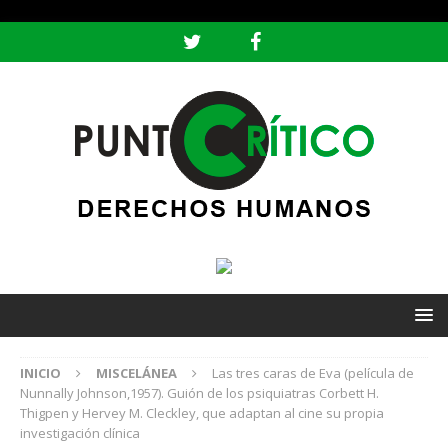
header ('Content-type: text/html; charset=utf-8');
INICIO
MISCELÁNEA
Las tres caras de Eva (película de
Nunnally Johnson,1957). Guión de los psiquiatras Corbett H.
Thigpen y Hervey M. Cleckley, que adaptan al cine su propia
investigación clínica