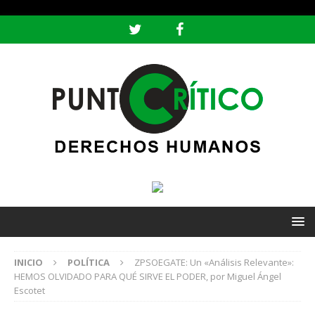
header ('Content-type: text/html; charset=utf-8');
INICIO
POLÍTICA
ZPSOEGATE: Un «Análisis Relevante»:
HEMOS OLVIDADO PARA QUÉ SIRVE EL PODER, por Miguel Ángel
Escotet