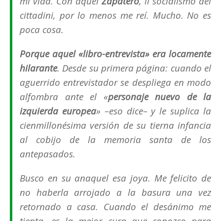
mi vida. Con aquel
Zapatero
,
il socialismo dei
cittadini
, por lo menos me reí. Mucho. No es
poca cosa.
Porque aquel «libro-entrevista» era locamente
hilarante
. Desde su primera página: cuando el
aguerrido entrevistador se despliega en modo
alfombra ante el «
personaje nuevo de la
izquierda europea
» –eso dice– y le suplica la
cienmillonésima versión de su tierna infancia
al cobijo de la memoria santa de los
antepasados.
Busco en su anaquel esa joya. Me felicito de
no haberla arrojado a la basura una vez
retornado a casa. Cuando el desánimo me
tienta, es la mejor cura que conozco para