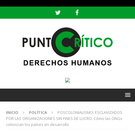
header ('Content-type: text/html; charset=utf-8');
INICIO
POLÍTICA
POSCOLONIALISMO: ESCLAVIZADOS
POR LAS ORGANIZACIONES SIN FINES DE LUCRO: Cómo las ONGs
colonizan los países en desarrollo