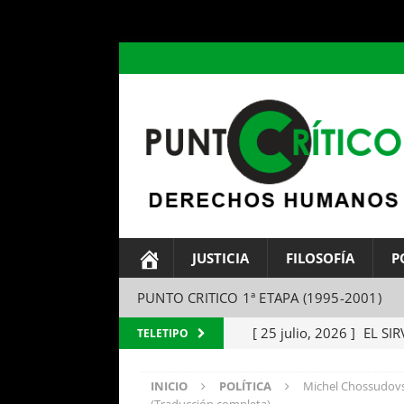
header ('Content-type: text/html; charset=utf-8');
JUSTICIA
FILOSOFÍA
P
PUNTO CRITICO 1ª ETAPA (1995-2001)
[ 25 julio, 2026 ]
EL SIR
TELETIPO
Parábola del amo y el si
INICIO
POLÍTICA
Michel Chossudovsk
[ 24 julio, 2026 ]
EL TEM
(Traducción completa)