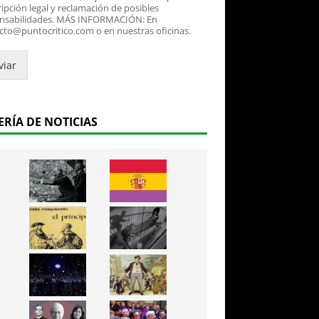
ipción legal y reclamación de posibles
nsabilidades. MÁS INFORMACIÓN: En
cto@puntocritico.com o en nuestras oficinas.
viar
ERÍA DE NOTICIAS