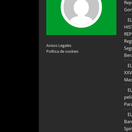
Rep
Gon
E
HIS
REP
Reg
Avisos Legales
Seg
Política de cookies
Ber
EL
XXV
Maq
EL
pel
Par
EL
Bar
Spi