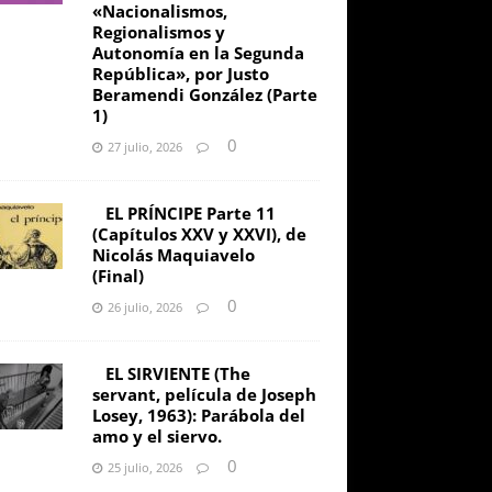
«Nacionalismos,
Regionalismos y
Autonomía en la Segunda
República», por Justo
Beramendi González (Parte
1)
0
27 julio, 2026
EL PRÍNCIPE Parte 11
(Capítulos XXV y XXVI), de
Nicolás Maquiavelo
(Final)
0
26 julio, 2026
EL SIRVIENTE (The
servant, película de Joseph
Losey, 1963): Parábola del
amo y el siervo.
0
25 julio, 2026