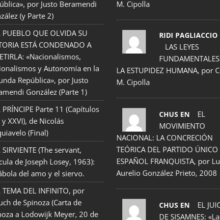
ública», por Justo Beramendi
M. Cipolla
zález (y Parte 2)
L PUEBLO QUE OLVIDA SU
RIDI PAGLIACCIO
TORIA ESTÁ CONDENADO A
LAS LEYES
ETIRLA: «Nacionalismos,
FUNDAMENTALES
ionalismos y Autonomía en la
LA ESTUPIDEZ HUMANA, por C
unda República», por Justo
M. Cipolla
amendi González (Parte 1)
 PRÍNCIPE Parte 11 (Capítulos
EL
CHUS EN
 y XXVI), de Nicolás
MOVIMIENTO
uiavelo (Final)
NACIONAL: LA CONCRECIÓN
TEÓRICA DEL PARTIDO ÚNICO
 SIRVIENTE (The servant,
ESPAÑOL FRANQUISTA, por Lu
ícula de Joseph Losey, 1963):
Aurelio González Prieto, 2008
ábola del amo y el siervo.
 TEMA DEL INFINITO, por
uch de Spinoza (Carta de
EL JUI
CHUS EN
noza a Lodowijk Meyer, 20 de
DE SISAMNES: «La