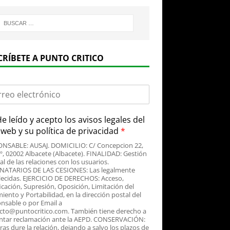
CRÍBETE A PUNTO CRITICO
e leído y acepto
los avisos legales
del
o web y su
política de privacidad
*
NSABLE: AUSAJ. DOMICILIO: C/ Concepcion 22,
3º, 02002 Albacete (Albacete). FINALIDAD: Gestión
al de las relaciones con los usuarios.
NATARIOS DE LAS CESIONES: Las legalmente
lecidas. EJERCICIO DE DERECHOS: Acceso,
icación, Supresión, Oposición, Limitación del
iento y Portabilidad, en la dirección postal del
nsable o por Email a
cto@puntocritico.com. También tiene derecho a
ntar reclamación ante la AEPD. CONSERVACIÓN:
as dure la relación, dejando a salvo los plazos de