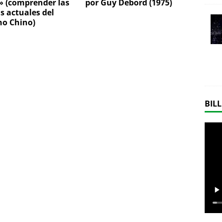
» (comprender las
por Guy Debord (1975)
as actuales del
no Chino)
BILL