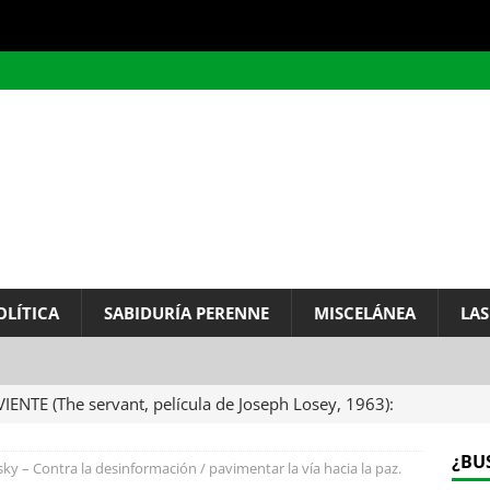
OLÍTICA
SABIDURÍA PERENNE
MISCELÁNEA
LAS
VIENTE (The servant, película de Joseph Losey, 1963):
ervo.
MISCELÁNEA
¿BU
y – Contra la desinformación / pavimentar la vía hacia la paz.
A DEL INFINITO, por Baruch de Spinoza (Carta de