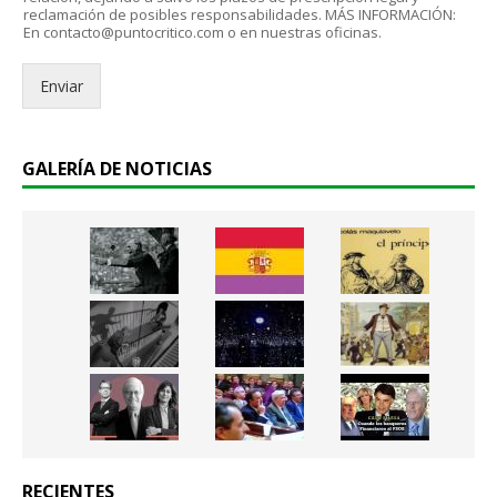
ó
reclamación de posibles responsabilidades. MÁS INFORMACIÓN:
D
n
En contacto@puntocritico.com o en nuestras oficinas.
*
i
c
Enviar
o
.
.
*
GALERÍA DE NOTICIAS
RECIENTES