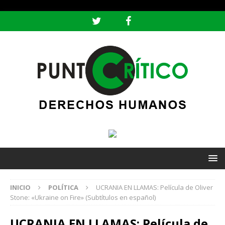
header ('Content-type: text/html; charset=utf-8');
INICIO
POLÍTICA
UCRANIA EN LLAMAS: Película de Oliver
Stone: «Ukraine on Fire» (Subtítulos en español)
UCRANIA EN LLAMAS: Película de