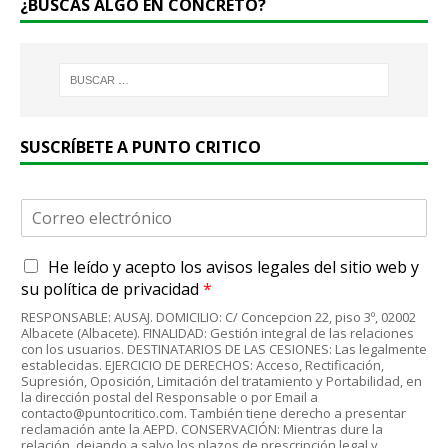
¿BUSCAS ALGO EN CONCRETO?
SUSCRÍBETE A PUNTO CRITICO
C
o
r
A
He leído y acepto
los avisos legales
del sitio web y
r
c
e
su
política de privacidad
*
u
o
RESPONSABLE: AUSAJ. DOMICILIO: C/ Concepcion 22, piso 3º, 02002
e
e
Albacete (Albacete). FINALIDAD: Gestión integral de las relaciones
r
l
con los usuarios. DESTINATARIOS DE LAS CESIONES: Las legalmente
d
establecidas. EJERCICIO DE DERECHOS: Acceso, Rectificación,
e
Supresión, Oposición, Limitación del tratamiento y Portabilidad, en
o
c
la dirección postal del Responsable o por Email a
R
t
contacto@puntocritico.com. También tiene derecho a presentar
G
r
reclamación ante la AEPD. CONSERVACIÓN: Mientras dure la
P
relación, dejando a salvo los plazos de prescripción legal y