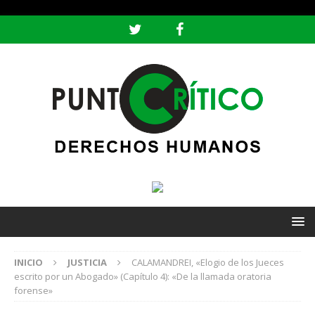
header ('Content-type: text/html; charset=utf-8');
INICIO
JUSTICIA
CALAMANDREI, «Elogio de los Jueces
escrito por un Abogado» (Capítulo 4): «De la llamada oratoria
forense»