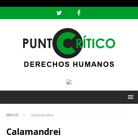
header ('Content-type: text/html; charset=utf-8');
INICIO
Calamandrei
Calamandrei