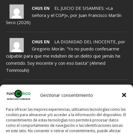
EL JUICIO DE SISAMNES: «La
CHUS EN
señora y el CGPJ», por Juan Francisco Martín
Seco (2026)
LA DIGNIDAD DEL INOCENTE, por
CHUS EN
Gregorio Morán. “Yo no puedo confesarme
culpable para que me indulten de un delito que jamás he
cometido. Soy inocente y con eso basta” (Ahmed
Tommouhi)
NORMAS DE MODERACIÓN DE COMENTARIOS
Gestionar consentimiento
1.- Se INFORMA acerca de Hechos, que por tanto tienen que ser
veraces, fundamentados en indicios, no en meras sospechas.
Para ofrecer las mejores experiencias, utilizamos tecnologías como las
2.- Se EXPRESAN Opiniones, que por ello no han de ser veraces,
cookies para almacenar y/o acceder a la información del dispositivo. El
consentimiento de estas tecnologías nos permitirá procesar datos
pero tampoco han de ser ofensivas si hay posibilidad de expresar
como el comportamiento de navegación o las identificaciones únicas
lo mismo en otros términos menos dañinos para el Honor del
en este sitio. No consentir o retirar el consentimiento, puede afectar
destinatario.