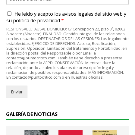
o
r
A
He leído y acepto
los avisos legales
del sitio web y
r
c
e
su
política de privacidad
*
u
o
RESPONSABLE: AUSAJ. DOMICILIO: C/ Concepcion 22, piso 3º, 02002
e
e
Albacete (Albacete). FINALIDAD: Gestión integral de las relaciones
r
l
con los usuarios. DESTINATARIOS DE LAS CESIONES: Las legalmente
d
establecidas. EJERCICIO DE DERECHOS: Acceso, Rectificación,
e
Supresión, Oposición, Limitación del tratamiento y Portabilidad, en
o
c
la dirección postal del Responsable o por Email a
R
t
contacto@puntocritico.com. También tiene derecho a presentar
G
r
reclamación ante la AEPD. CONSERVACIÓN: Mientras dure la
P
relación, dejando a salvo los plazos de prescripción legal y
ó
reclamación de posibles responsabilidades. MÁS INFORMACIÓN:
D
n
En contacto@puntocritico.com o en nuestras oficinas.
*
i
c
Enviar
o
.
.
*
GALERÍA DE NOTICIAS