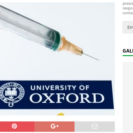
*
i
prescr
c
respo
conta
o
.
.
En
*
GAL