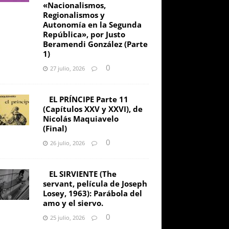
«Nacionalismos,
Regionalismos y
Autonomía en la Segunda
República», por Justo
Beramendi González (Parte
1)
0
27 julio, 2026
EL PRÍNCIPE Parte 11
(Capítulos XXV y XXVI), de
Nicolás Maquiavelo
(Final)
0
26 julio, 2026
EL SIRVIENTE (The
servant, película de Joseph
Losey, 1963): Parábola del
amo y el siervo.
0
25 julio, 2026