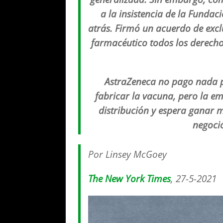
a la insistencia de la Fundac
atrás. Firmó un acuerdo de excl
farmacéutico todos los derecho
AstraZeneca no pago nada p
fabricar la vacuna, pero la em
distribución y espera ganar m
negoci
Por
Linsey McGoey
The New York Times
, 27-5-2021