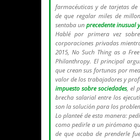
farmacéuticas y de tarjetas de
de que regalar miles de millo
sentaba un
precedente inusual 
Hablé por primera vez sobre
corporaciones privadas mientra
2015,
No Such Thing as a Free 
Philanthropy
. El principal arg
que crean sus fortunas por med
valor de los trabajadores y p
impuesto sobre sociedades
, el
brecha salarial entre los ejecu
son la solución para los probl
Lo planteé de esta manera: pedir
como pedirle a un pirómano q
de que acaba de prenderle fue