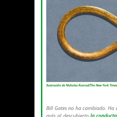
Ilustración de Nicholas Konrad/The New York Times
Bill Gates no ha cambiado. Ha
más al descubierto
la conducta