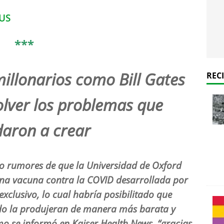
US
***
millonarios como Bill Gates
REC
lver los problemas que
aron a crear
bo rumores de que la Universidad de Oxford
na vacuna contra la COVID desarrollada por
 exclusivo, lo cual habría posibilitado que
do la produjeran de manera más barata y
o se informó en Kaiser Health News, “gracias