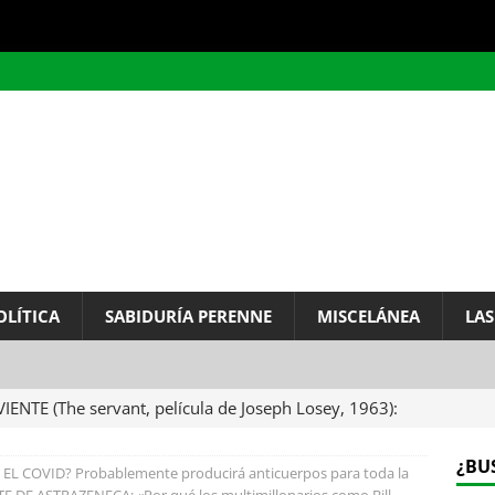
OLÍTICA
SABIDURÍA PERENNE
MISCELÁNEA
LAS
VIENTE (The servant, película de Joseph Losey, 1963):
ervo.
MISCELÁNEA
¿BU
EL COVID? Probablemente producirá anticuerpos para toda la
A DEL INFINITO, por Baruch de Spinoza (Carta de
TE DE ASTRAZENECA: «Por qué los multimillonarios como Bill