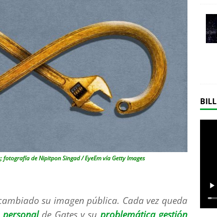
BILL
; fotografía de Nipitpon Singad / EyeEm vía Getty Images
 cambiado su imagen pública. Cada vez queda
 personal
de Gates y su
problemática gestión