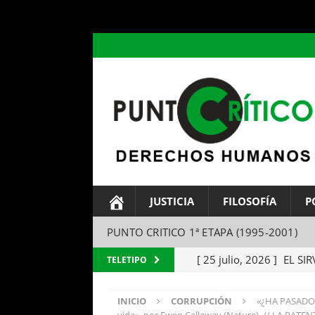
header ('Content-type: text/html; charset=utf-8');
JUSTICIA
FILOSOFÍA
P
PUNTO CRITICO 1ª ETAPA (1995-2001)
[ 25 julio, 2026 ]
EL SIR
TELETIPO
Parábola del amo y el si
INICIO
CORRUPCIÓN
«¿HA PASADO 
[ 24 julio, 2026 ]
EL TEM
vida», por Ewen Callaway (Nature). // LA PATEN