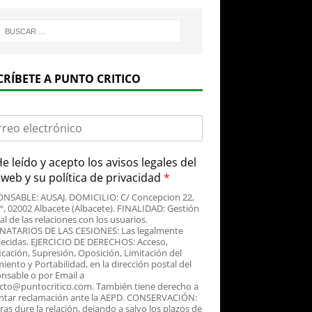
CRÍBETE A PUNTO CRITICO
e leído y acepto
los avisos legales
del
o web y su
política de privacidad
*
NSABLE: AUSAJ. DOMICILIO: C/ Concepcion 22,
3º, 02002 Albacete (Albacete). FINALIDAD: Gestión
al de las relaciones con los usuarios.
NATARIOS DE LAS CESIONES: Las legalmente
lecidas. EJERCICIO DE DERECHOS: Acceso,
icación, Supresión, Oposición, Limitación del
iento y Portabilidad, en la dirección postal del
nsable o por Email a
cto@puntocritico.com. También tiene derecho a
ntar reclamación ante la AEPD. CONSERVACIÓN:
as dure la relación, dejando a salvo los plazos de