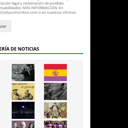
ipción legal y reclamación de posibles
nsabilidades. MÁS INFORMACIÓN: En
cto@puntocritico.com o en nuestras oficinas.
viar
ERÍA DE NOTICIAS