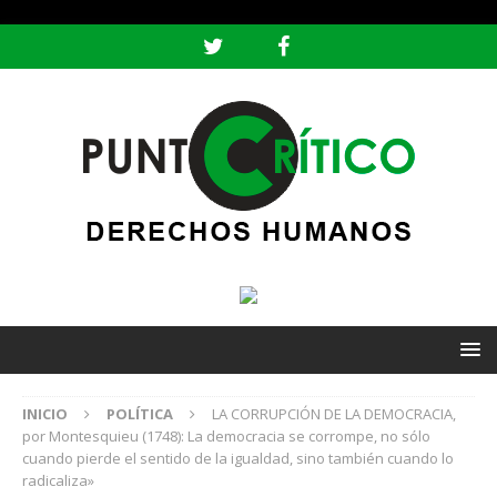
header ('Content-type: text/html; charset=utf-8');
INICIO
POLÍTICA
LA CORRUPCIÓN DE LA DEMOCRACIA,
por Montesquieu (1748): La democracia se corrompe, no sólo
cuando pierde el sentido de la igualdad, sino también cuando lo
radicaliza»