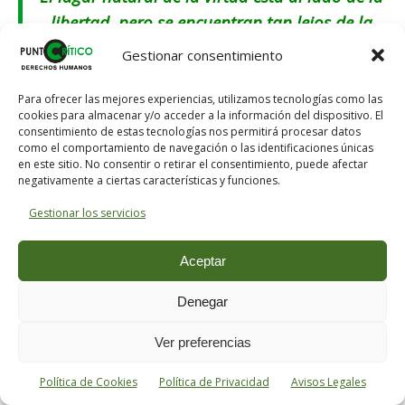
libertad, pero se encuentran tan lejos de la
libertad extremada como de la esclavitud.
Gestionar consentimiento
Cuanto más parezca beneficiarse de su
Para ofrecer las mejores experiencias, utilizamos tecnologías como las
cookies para almacenar y/o acceder a la información del dispositivo. El
libertad, más próximo está el momento en
consentimiento de estas tecnologías nos permitirá procesar datos
que habrá de perderla
como el comportamiento de navegación o las identificaciones únicas
en este sitio. No consentir o retirar el consentimiento, puede afectar
negativamente a ciertas características y funciones.
Gestionar los servicios
Aceptar
Denegar
Ver preferencias
Política de Cookies
Política de Privacidad
Avisos Legales