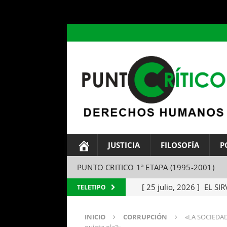
header ('Content-type: text/html; charset=utf-8');
JUSTICIA
FILOSOFÍA
P
PUNTO CRITICO 1ª ETAPA (1995-2001)
[ 25 julio, 2026 ]
EL SIR
TELETIPO
Parábola del amo y el si
INICIO
CORRUPCIÓN
«LA SOCIEDAD 
[ 24 julio, 2026 ]
EL TEM
quinta ola?»