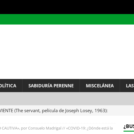
OLÍTICA
SABIDURÍA PERENNE
MISCELÁNEA
LAS
VIENTE (The servant, película de Joseph Losey, 1963):
ervo.
MISCELÁNEA
¿BU
CAUTIVA», por Consuelo Madrigal // «COVID-19: ¿Dónde está la
A DEL INFINITO, por Baruch de Spinoza (Carta de