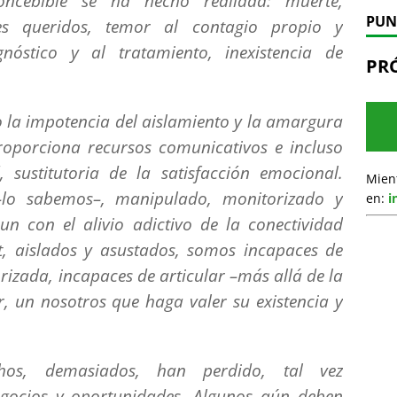
concebible se ha hecho realidad: muerte,
PUN
es queridos, temor al contagio propio y
gnóstico y al tratamiento, inexistencia de
PR
o la impotencia del aislamiento y la amargura
roporciona recursos comunicativos e incluso
 sustitutoria de la satisfacción emocional.
Mien
 –lo sabemos–, manipulado, monitorizado y
en:
i
un con el alivio adictivo de la conectividad
net, aislados y asustados, somos incapaces de
izada, incapaces de articular –más allá de la
r, un nosotros que haga valer su existencia y
hos, demasiados, han perdido, tal vez
egocios y oportunidades. Algunos aún deben