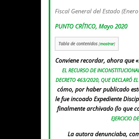
Fiscal General del Estado (Ener
PUNTO CRÍTICO, Mayo 2020
Tabla de contenidos
[
mostrar
]
Conviene recordar, ahora que «
EL RECURSO DE INCONSTITUCIONA
DECRETO 463/2020, QUE DECLARÓ EL
cómo, por haber publicado este
le fue incoado Expediente Discip
finalmente archivado
(lo que c
EJERCICIO 
La autora denunciaba, como