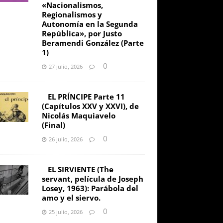
«Nacionalismos,
Regionalismos y
Autonomía en la Segunda
República», por Justo
Beramendi González (Parte
1)
0
27 julio, 2026
EL PRÍNCIPE Parte 11
(Capítulos XXV y XXVI), de
Nicolás Maquiavelo
(Final)
0
26 julio, 2026
EL SIRVIENTE (The
servant, película de Joseph
Losey, 1963): Parábola del
amo y el siervo.
0
25 julio, 2026