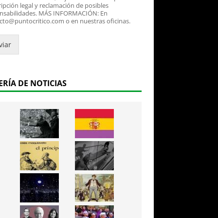
ipción legal y reclamación de posibles
nsabilidades. MÁS INFORMACIÓN: En
cto@puntocritico.com o en nuestras oficinas.
viar
ERÍA DE NOTICIAS