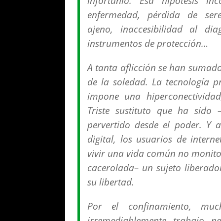
infortunio. Esa hipótesis in
enfermedad, pérdida de ser
ajeno, inaccesibilidad al dia
instrumentos de protección…
A tanta aflicción se han sumad
de la soledad. La tecnología p
impone una hiperconectividad,
Triste sustituto que ha sido
pervertido desde el poder. Y a
digital, los usuarios de inter
vivir una vida común no monitor
cacerolada– un sujeto liberado
su libertad.
Por el confinamiento, muc
irremediablemente, trabajo, n