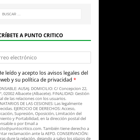
CRÍBETE A PUNTO CRITICO
e leído y acepto
los avisos legales
del
o web y su
política de privacidad
*
NSABLE: AUSAJ. DOMICILIO: C/ Concepcion 22,
3º, 02002 Albacete (Albacete). FINALIDAD: Gestión
al de las relaciones con los usuarios.
NATARIOS DE LAS CESIONES: Las legalmente
lecidas. EJERCICIO DE DERECHOS: Acceso,
icación, Supresión, Oposición, Limitación del
iento y Portabilidad, en la dirección postal del
nsable o por Email a
cto@puntocritico.com. También tiene derecho a
ntar reclamación ante la AEPD. CONSERVACIÓN:
as dure la relación, dejando a salvo los plazos de