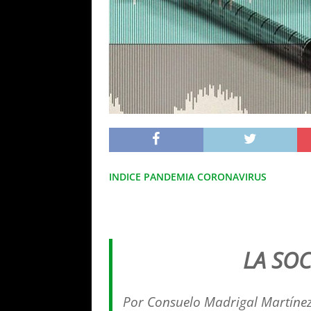
INDICE PANDEMIA CORONAVIRUS
LA SO
Por Consuelo Madrigal Martíne