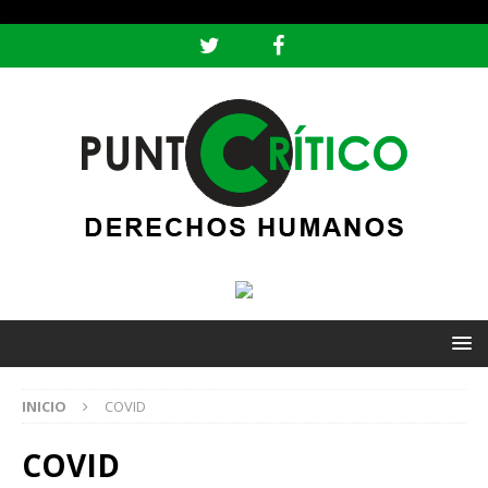
header ('Content-type: text/html; charset=utf-8');
INICIO
COVID
COVID