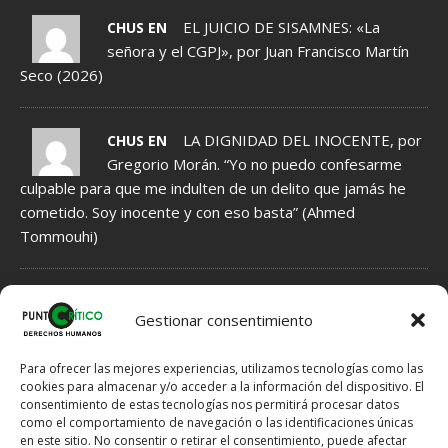
EL JUICIO DE SISAMNES: «La
CHUS EN
señora y el CGPJ», por Juan Francisco Martín
Seco (2026)
LA DIGNIDAD DEL INOCENTE, por
CHUS EN
Gregorio Morán. “Yo no puedo confesarme
culpable para que me indulten de un delito que jamás he
cometido. Soy inocente y con eso basta” (Ahmed
Tommouhi)
NORMAS DE MODERACIÓN DE COMENTARIOS
Gestionar consentimiento
1.- Se INFORMA acerca de Hechos, que por tanto tienen que ser
veraces, fundamentados en indicios, no en meras sospechas.
Para ofrecer las mejores experiencias, utilizamos tecnologías como las
2.- Se EXPRESAN Opiniones, que por ello no han de ser veraces,
cookies para almacenar y/o acceder a la información del dispositivo. El
consentimiento de estas tecnologías nos permitirá procesar datos
pero tampoco han de ser ofensivas si hay posibilidad de expresar
como el comportamiento de navegación o las identificaciones únicas
lo mismo en otros términos menos dañinos para el Honor del
en este sitio. No consentir o retirar el consentimiento, puede afectar
destinatario.