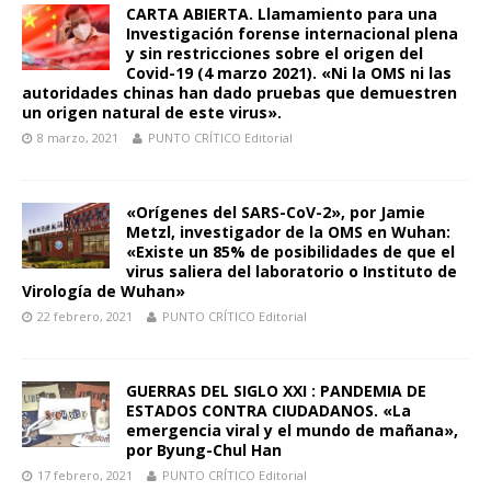
CARTA ABIERTA. Llamamiento para una
Investigación forense internacional plena
y sin restricciones sobre el origen del
Covid-19 (4 marzo 2021). «Ni la OMS ni las
autoridades chinas han dado pruebas que demuestren
un origen natural de este virus».
8 marzo, 2021
PUNTO CRÍTICO Editorial
«Orígenes del SARS-CoV-2», por Jamie
Metzl, investigador de la OMS en Wuhan:
«Existe un 85% de posibilidades de que el
virus saliera del laboratorio o Instituto de
Virología de Wuhan»
22 febrero, 2021
PUNTO CRÍTICO Editorial
GUERRAS DEL SIGLO XXI : PANDEMIA DE
ESTADOS CONTRA CIUDADANOS. «La
emergencia viral y el mundo de mañana»,
por Byung-Chul Han
17 febrero, 2021
PUNTO CRÍTICO Editorial