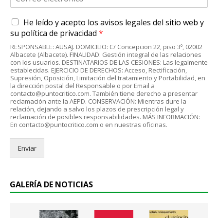
o
r
A
He leído y acepto
los avisos legales
del sitio web y
r
c
e
su
política de privacidad
*
u
o
RESPONSABLE: AUSAJ. DOMICILIO: C/ Concepcion 22, piso 3º, 02002
e
e
Albacete (Albacete). FINALIDAD: Gestión integral de las relaciones
r
l
con los usuarios. DESTINATARIOS DE LAS CESIONES: Las legalmente
d
establecidas. EJERCICIO DE DERECHOS: Acceso, Rectificación,
e
Supresión, Oposición, Limitación del tratamiento y Portabilidad, en
o
c
la dirección postal del Responsable o por Email a
R
t
contacto@puntocritico.com. También tiene derecho a presentar
G
r
reclamación ante la AEPD. CONSERVACIÓN: Mientras dure la
P
relación, dejando a salvo los plazos de prescripción legal y
ó
reclamación de posibles responsabilidades. MÁS INFORMACIÓN:
D
n
En contacto@puntocritico.com o en nuestras oficinas.
*
i
c
Enviar
o
.
.
*
GALERÍA DE NOTICIAS