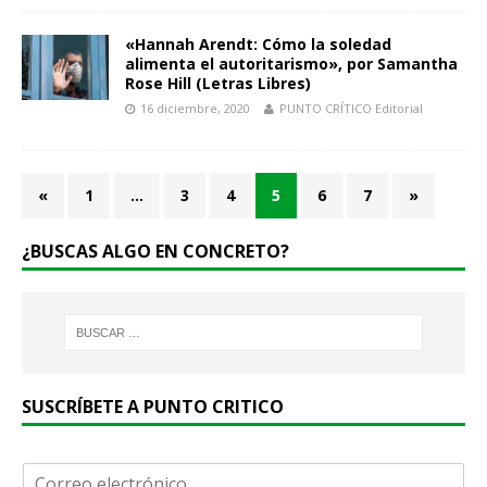
«Hannah Arendt: Cómo la soledad
alimenta el autoritarismo», por Samantha
Rose Hill (Letras Libres)
16 diciembre, 2020
PUNTO CRÍTICO Editorial
«
1
…
3
4
5
6
7
»
¿BUSCAS ALGO EN CONCRETO?
SUSCRÍBETE A PUNTO CRITICO
C