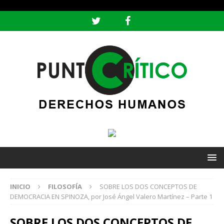
header ('Content-type: text/html; charset=utf-8');
INICIO
FILOSOFÍA
SOBRE LOS DOS CONCEPTOS DE
DEMOCRACIA EN SPINOZA, por José Ángel Valero Martínez – Parte 1
SOBRE LOS DOS CONCEPTOS DE