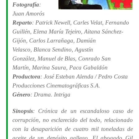
Fotografía
:
Juan Amorós
Reparto
:
Patrick Newell,
Carles Velat,
Fernando
Guillén,
Elena María Tejeiro,
Aitana Sánchez-
Gijón,
Carlos Larrañaga,
Damián
Velasco,
Blanca Sendino,
Agustín
González,
Manuel de Blas,
Conrado San
Martín,
Marina Saura,
Paca Gabaldón
Productora
: José Esteban Alenda / Pedro Costa
Producciones Cinematográficas S.A.
Género
: Drama. Intriga
Sinopsis
: Crónica de un escandaloso caso de
corrupción, no esclarecido del todo, relacionado
con la desaparición de cuatro mil toneladas de
aceite de un depósito gallego. El abogado Gil