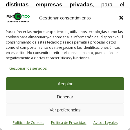
distintas empresas privadas
, para el
almacenamiento de muchos de los numerosos
Gestionar consentimiento
productos cuya gestión entraba dentro de sus
competencias.
Para ofrecer las mejores experiencias, utilizamos tecnologías como las
cookies para almacenar y/o acceder a la información del dispositivo. El
consentimiento de estas tecnologías nos permitirá procesar datos
Por lo que al aceite se refiere, y en la zona
como el comportamiento de navegación o las identificaciones únicas
noroeste, estos depósitos se encontraban en
en este sitio. No consentir o retirar el consentimiento, puede afectar
negativamente a ciertas características y funciones.
la zona de
Guixar
(
Redondela
), siendo
REACE
Gestionar los servicios
(
Refinería del Noroeste de Aceites y Grasas,
S.A.
) la empresa que entre 1966 y 1972 tuvo
Aceptar
contratado con la CAT el
almacenamiento de
más de 12 millones de kilos de aceite
.
Denegar
Ni que decir tiene que ésta era la única
Ver preferencias
propietaria del producto, dejando a cubierto la
Política de Cookies
Política de Privacidad
Avisos Legales
mercancía contra cualquier eventualidad por