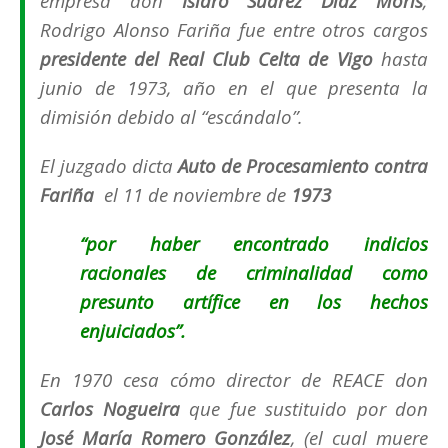
empresa don
Isidro Suárez Díaz Moris
;
Rodrigo Alonso Fariña fue entre otros cargos
presidente del Real Club Celta de Vigo
hasta
junio de 1973, año en el que presenta la
dimisión debido al “
escándalo
”.
El juzgado dicta
Auto de Procesamiento contra
Fariña
el 11 de noviembre de
1973
“por haber encontrado indicios
racionales de criminalidad como
presunto artífice en los hechos
enjuiciados”.
En 1970 cesa cómo director de REACE don
Carlos Nogueira
que fue sustituido por don
José María Romero González
, (
el cual muere