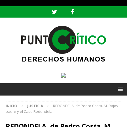
header ('Content-type: text/html; charset=utf-8');
INICIO
JUSTICIA
REDONDELA, de Pedro Costa. M. Rajoy
padre y el Caso Redondela.
REDONDELA, de Pedro Costa. M.