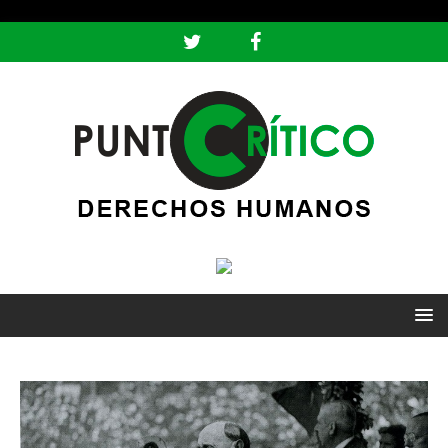
header ('Content-type: text/html; charset=utf-8');