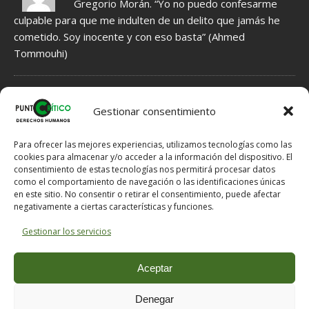
Gregorio Morán. “Yo no puedo confesarme
culpable para que me indulten de un delito que jamás he
cometido. Soy inocente y con eso basta” (Ahmed
Tommouhi)
NORMAS DE MODERACIÓN DE COMENTARIOS
Gestionar consentimiento
1.- Se INFORMA acerca de Hechos, que por tanto tienen que ser
veraces, fundamentados en indicios, no en meras sospechas.
Para ofrecer las mejores experiencias, utilizamos tecnologías como las
2.- Se EXPRESAN Opiniones, que por ello no han de ser veraces,
cookies para almacenar y/o acceder a la información del dispositivo. El
consentimiento de estas tecnologías nos permitirá procesar datos
pero tampoco han de ser ofensivas si hay posibilidad de expresar
como el comportamiento de navegación o las identificaciones únicas
lo mismo en otros términos menos dañinos para el Honor del
en este sitio. No consentir o retirar el consentimiento, puede afectar
destinatario.
negativamente a ciertas características y funciones.
3.- Si se solicitan explicaciones al e-mail comentarios @ puntocritico
. com se proporcionarán al email de contacto.
Gestionar los servicios
NOTA: En caso de un mal funcionamiento del servidor a la hora de
publicar un comentario, puede enviárnoslo a comentarios @
Aceptar
puntocritico . com indicándonos el título del artículo que desea
comentar y su nombre o nick con el que desea hacer la
Denegar
publicación.