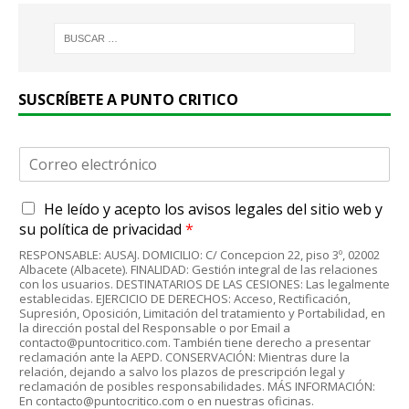
SUSCRÍBETE A PUNTO CRITICO
C
o
r
A
He leído y acepto
los avisos legales
del sitio web y
r
c
e
su
política de privacidad
*
u
o
RESPONSABLE: AUSAJ. DOMICILIO: C/ Concepcion 22, piso 3º, 02002
e
e
Albacete (Albacete). FINALIDAD: Gestión integral de las relaciones
r
l
con los usuarios. DESTINATARIOS DE LAS CESIONES: Las legalmente
d
establecidas. EJERCICIO DE DERECHOS: Acceso, Rectificación,
e
Supresión, Oposición, Limitación del tratamiento y Portabilidad, en
o
c
la dirección postal del Responsable o por Email a
R
t
contacto@puntocritico.com. También tiene derecho a presentar
G
r
reclamación ante la AEPD. CONSERVACIÓN: Mientras dure la
P
relación, dejando a salvo los plazos de prescripción legal y
ó
reclamación de posibles responsabilidades. MÁS INFORMACIÓN:
D
n
En contacto@puntocritico.com o en nuestras oficinas.