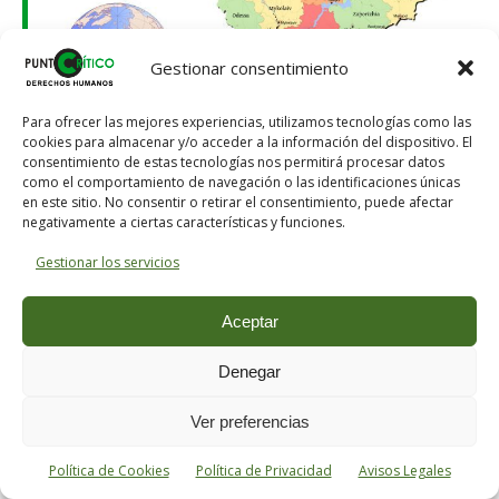
Gestionar consentimiento
Regiones de Ucrania y la región de Crimea (Rusia)
Para ofrecer las mejores experiencias, utilizamos tecnologías como las
cookies para almacenar y/o acceder a la información del dispositivo. El
consentimiento de estas tecnologías nos permitirá procesar datos
como el comportamiento de navegación o las identificaciones únicas
en este sitio. No consentir o retirar el consentimiento, puede afectar
De esta resolución del enfrentamiento, la UE
negativamente a ciertas características y funciones.
saldrá debilitada y su influencia en el mundo
Gestionar los servicios
se hundirá y EE. UU. comprobará que, en
muchas regiones del planeta, se le habrá
Aceptar
perdido el respeto.
Denegar
Ser optimista sobre lo anterior es engañarse a
uno mismo.
Ver preferencias
Política de Cookies
Política de Privacidad
Avisos Legales
Este es el mundo hacia el que nos