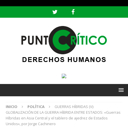
header ('Content-type: text/html; charset=utf-8');
INICIO
POLÍTICA
GUERRAS HÍBRIDAS (V):
GLOBALIZACIÓN DE LA GUERRA HÍBRIDA ENTRE ESTADOS: «Guerras
Híbridas en Asia Central y el tablero de ajedrez de Estados
Unidos», por Jorge Cachinero