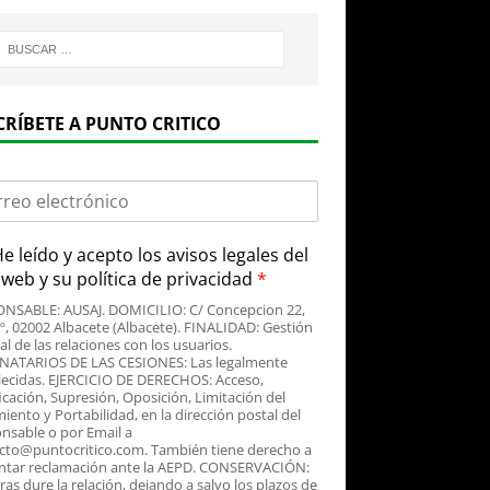
CRÍBETE A PUNTO CRITICO
e leído y acepto
los avisos legales
del
o web y su
política de privacidad
*
NSABLE: AUSAJ. DOMICILIO: C/ Concepcion 22,
3º, 02002 Albacete (Albacete). FINALIDAD: Gestión
al de las relaciones con los usuarios.
NATARIOS DE LAS CESIONES: Las legalmente
lecidas. EJERCICIO DE DERECHOS: Acceso,
icación, Supresión, Oposición, Limitación del
iento y Portabilidad, en la dirección postal del
nsable o por Email a
cto@puntocritico.com. También tiene derecho a
ntar reclamación ante la AEPD. CONSERVACIÓN:
as dure la relación, dejando a salvo los plazos de