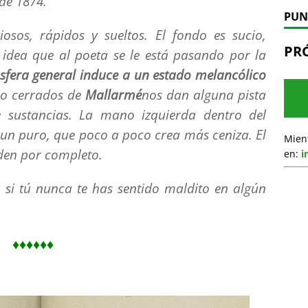
 de 1874.
PUN
osos, rápidos y sueltos. El fondo es sucio,
PR
a idea que al poeta se le está pasando por la
sfera general induce a un estado melancólico
io cerrados de
Mallarmé
nos dan alguna pista
de sustancias. La mano izquierda dentro del
o un puro, que poco a poco crea más ceniza. El
Mien
aden por completo.
en:
i
a si tú nunca te has sentido maldito en algún
♦♦♦♦♦♦