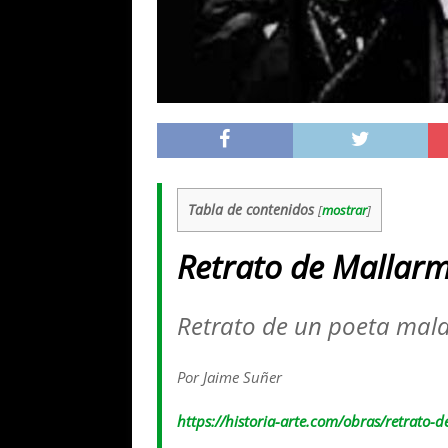
Tabla de contenidos
[
mostrar
]
Retrato de Mallar
Retrato de un poeta mald
Por Jaime Suñer
https://historia-arte.com/obras/retrato-