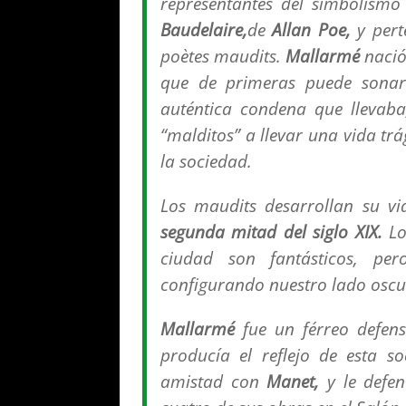
representantes del simbolismo
Baudelaire,
de
Allan Poe,
y pert
poètes maudits.
Mallarmé
nació
que de primeras puede sonar
auténtica condena que llevaba
“malditos” a llevar una vida trá
la sociedad.
Los
maudits
desarrollan su vi
segunda mitad del siglo XIX.
Los
ciudad son fantásticos, pe
configurando nuestro lado oscu
Mallarmé
fue un férreo defens
producía el reflejo de esta s
amistad con
Manet,
y le defen