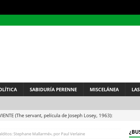
OLÍTICA
SABIDURÍA PERENNE
MISCELÁNEA
LAS
VIENTE (The servant, película de Joseph Losey, 1963):
ervo.
MISCELÁNEA
¿BU
ditos: Stephane Mallarmé​»​, por Paul Verlaine
A DEL INFINITO, por Baruch de Spinoza (Carta de