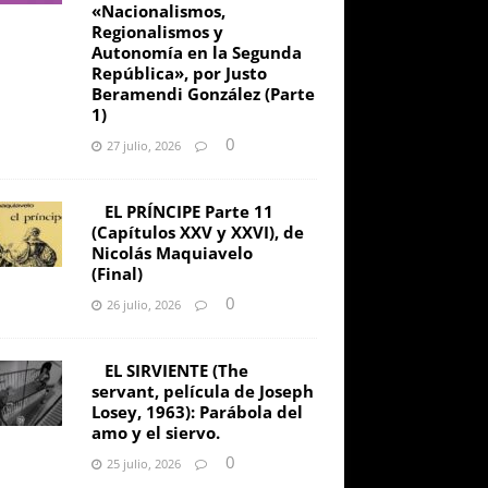
«Nacionalismos,
Regionalismos y
Autonomía en la Segunda
República», por Justo
Beramendi González (Parte
1)
0
27 julio, 2026
EL PRÍNCIPE Parte 11
(Capítulos XXV y XXVI), de
Nicolás Maquiavelo
(Final)
0
26 julio, 2026
EL SIRVIENTE (The
servant, película de Joseph
Losey, 1963): Parábola del
amo y el siervo.
0
25 julio, 2026