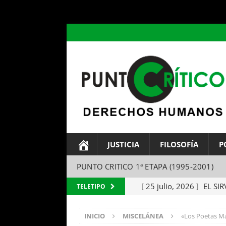
header ('Content-type: text/html; charset=utf-8');
JUSTICIA
FILOSOFÍA
P
PUNTO CRITICO 1ª ETAPA (1995-2001)
[ 25 julio, 2026 ]
EL SIR
TELETIPO
Parábola del amo y el si
INICIO
MISCELÁNEA
«Los Poetas Mal
[ 24 julio, 2026 ]
EL TEM