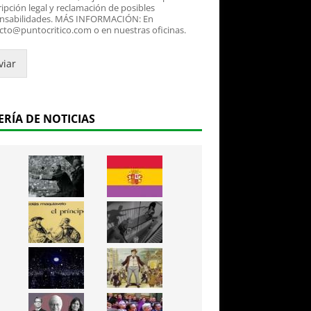
ipción legal y reclamación de posibles
nsabilidades. MÁS INFORMACIÓN: En
cto@puntocritico.com o en nuestras oficinas.
viar
ERÍA DE NOTICIAS