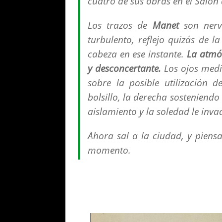
cuatro de sus obras en el Salón
Los trazos de
Manet
son nervi
turbulento, reflejo quizás de l
cabeza en ese instante.
La atmó
y desconcertante.
Los ojos med
sobre la posible utilización 
bolsillo, la derecha sosteniend
aislamiento y la soledad le inv
Ahora sal a la ciudad, y piens
momento.