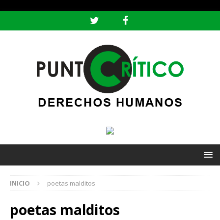
header ('Content-type: text/html; charset=utf-8');
INICIO
poetas malditos
poetas malditos