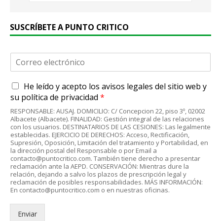
SUSCRÍBETE A PUNTO CRITICO
C
o
r
A
He leído y acepto
los avisos legales
del sitio web y
r
c
e
su
política de privacidad
*
u
o
RESPONSABLE: AUSAJ. DOMICILIO: C/ Concepcion 22, piso 3º, 02002
e
e
Albacete (Albacete). FINALIDAD: Gestión integral de las relaciones
r
l
con los usuarios. DESTINATARIOS DE LAS CESIONES: Las legalmente
d
establecidas. EJERCICIO DE DERECHOS: Acceso, Rectificación,
e
Supresión, Oposición, Limitación del tratamiento y Portabilidad, en
o
c
la dirección postal del Responsable o por Email a
R
t
contacto@puntocritico.com. También tiene derecho a presentar
G
r
reclamación ante la AEPD. CONSERVACIÓN: Mientras dure la
P
relación, dejando a salvo los plazos de prescripción legal y
ó
reclamación de posibles responsabilidades. MÁS INFORMACIÓN:
D
n
En contacto@puntocritico.com o en nuestras oficinas.
*
i
c
Enviar
o