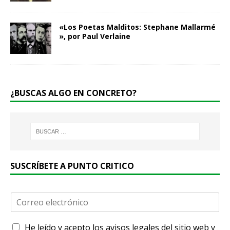
«Los Poetas Malditos: Stephane Mallarmé​
»​, por Paul Verlaine
¿BUSCAS ALGO EN CONCRETO?
SUSCRÍBETE A PUNTO CRITICO
C
o
r
A
He leído y acepto
los avisos legales
del sitio web y
r