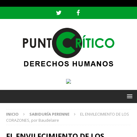
header ('Content-type: text/html; charset=utf-8');
INICIO
SABIDURÍA PERENNE
EL ENVILECIMIENTO DE LOS
CORAZONES, por Baudelaire
EL ENVILECIMIENTO DE LOS