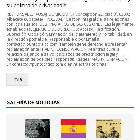
c
e
su
política de privacidad
*
u
o
RESPONSABLE: AUSAJ. DOMICILIO: C/ Concepcion 22, piso 3º, 02002
e
e
Albacete (Albacete). FINALIDAD: Gestión integral de las relaciones
r
l
con los usuarios. DESTINATARIOS DE LAS CESIONES: Las legalmente
d
establecidas. EJERCICIO DE DERECHOS: Acceso, Rectificación,
e
Supresión, Oposición, Limitación del tratamiento y Portabilidad, en
o
c
la dirección postal del Responsable o por Email a
R
t
contacto@puntocritico.com. También tiene derecho a presentar
G
r
reclamación ante la AEPD. CONSERVACIÓN: Mientras dure la
P
relación, dejando a salvo los plazos de prescripción legal y
ó
reclamación de posibles responsabilidades. MÁS INFORMACIÓN:
D
n
En contacto@puntocritico.com o en nuestras oficinas.
*
i
c
Enviar
o
.
.
*
GALERÍA DE NOTICIAS