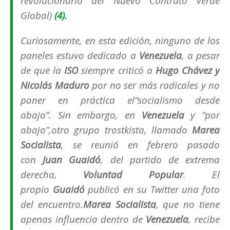
revolucionario del Nuevo Contra
to Verde
Global
)
(4).
Curiosamente, en esta edición, ninguno de los
paneles estuvo dedicado a
Venezuela
, a pesar
de que la
ISO
siempre criticó a
Hugo Chávez y
Nicolás Maduro
por no ser más radicales y no
poner en práctica el
“socialismo desde
abajo”.
Sin embargo, en
Venezuela
y
“por
abajo”,
otro grupo trostkista, llamado
Marea
Socialista
, se reunió en febrero pasado
con
Juan Guaidó
, del partido de extrema
derecha,
Voluntad Popular
. El
propio
Guaidó
publicó en su Twitter una foto
del encuentro.
Marea Socialista
, que no tiene
apenas influencia dentro de
Venezuela
, recibe