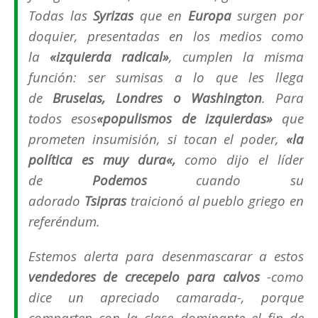
Todas las
Syrizas
que en
Europa
surgen por
doquier, presentadas en los medios como
la
«izquierda radical»
, cumplen la misma
función: ser sumisas a lo que les llega
de
Bruselas, Londres o Washington
. Para
todos esos
«populismos de izquierdas»
que
prometen insumisión, si tocan el poder,
«
la
política es muy dura
«,
como dijo el líder
de
Podemos
cuando su
adorado
Tsipras
traicionó al pueblo griego en
referéndum.
Estemos alerta para desenmascarar a estos
vendedores de crecepelo para calvos
-como
dice un apreciado camarada-, porque
comparten con la clase dominante el fin de