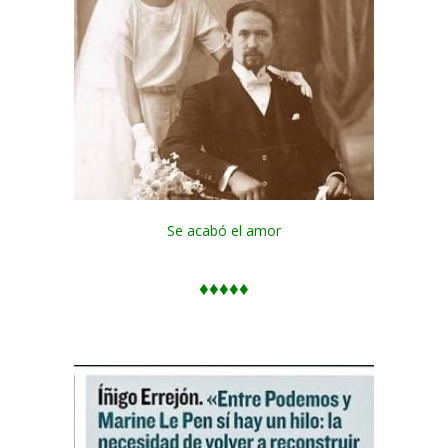
Se acabó el amor
♦♦♦♦♦