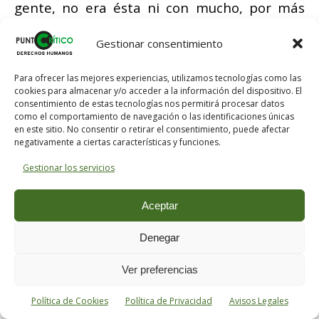
gente, no era ésta ni con mucho, por más
que se enfrentaran una visión acratoide
Gestionar consentimiento
proveniente del 15M y una bonapartista,
nacida del cesarismo clásico, la razón
Para ofrecer las mejores experiencias, utilizamos tecnologías como las
principal de la crisis en la que hoy agoniza
cookies para almacenar y/o acceder a la información del dispositivo. El
consentimiento de estas tecnologías nos permitirá procesar datos
Podemos.
como el comportamiento de navegación o las identificaciones únicas
en este sitio. No consentir o retirar el consentimiento, puede afectar
negativamente a ciertas características y funciones.
La ausencia de homogeneidad ideológica,
que no monolitismo, donde 100 visiones
Gestionar los servicios
políticas entrechocaban en cada momento,
Aceptar
la ligazón de su crecimiento a lo electoral
antes que a la construcción de militancia,
Denegar
algo muy distinto a los adscritos vía Internet,
la cultura del activista frente a la del
Ver preferencias
militante, la transversalidad política y social,
Política de Cookies
Política de Privacidad
Avisos Legales
que no se asienta en ninguna posición