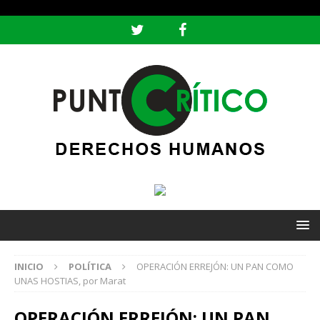
header ('Content-type: text/html; charset=utf-8');
INICIO
POLÍTICA
OPERACIÓN ERREJÓN: UN PAN COMO
UNAS HOSTIAS, por Marat
OPERACIÓN ERREJÓN: UN PAN