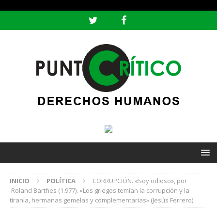
header ('Content-type: text/html; charset=utf-8');
INICIO
POLÍTICA
CORRUPCIÓN. «Soy odioso», por
Roland Barthes (1.977). «Los griegos temían la corrupción y la
tiranía, hermanas gemelas y complementarias» (Jesús Ferrero)