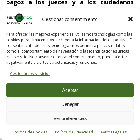
pagos a los jueces y a los ciudadanos
influyentes y el uso de la exclusión con
Gestionar consentimiento
fines políticos
,
Para ofrecer las mejores experiencias, utilizamos tecnologías como las
generando un sistema que se deslizaba a
cookies para almacenar y/o acceder a la información del dispositivo. El
menudo hacia formas de dictadura
consentimiento de estas tecnologías nos permitirá procesar datos
como el comportamiento de navegación o las identificaciones únicas
encubierta.
en este sitio. No consentir o retirar el consentimiento, puede afectar
negativamente a ciertas características y funciones.
Gestionar los servicios
Los griegos temían la corrupción y la
Aceptar
tiranía
porque las veían siempre cerca, a la
vuelta de la esquina, y parecían hermanas
Denegar
gemelas y complementarias.
La corrupción
Ver preferencias
rompía desde su mismo núcleo las
estructuras democráticas y la tiranía
Política de Cookies
Política de Privacidad
Avisos Legales
cubría todas las descomposiciones con el