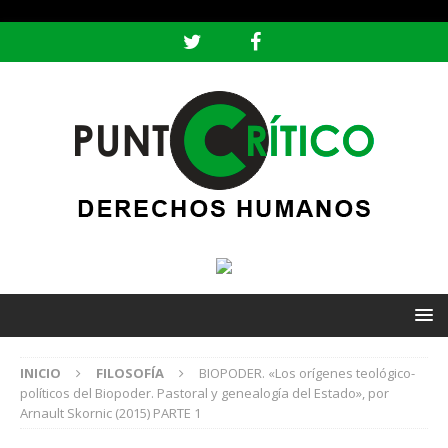
header ('Content-type: text/html; charset=utf-8');
INICIO
FILOSOFÍA
BIOPODER. «Los orígenes teológico-
políticos del Biopoder. Pastoral y genealogía del Estado», por
Arnault Skornic (2015) PARTE 1