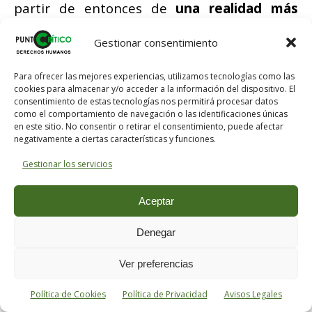
partir de entonces de
una realidad más
autónoma, consistente y resistente
,
Gestionar consentimiento
dotada de sus propias leyes, compuesta de
una multiplicidad de individuos con un
Para ofrecer las mejores experiencias, utilizamos tecnologías como las
comportamiento reglado por el interés, y
cookies para almacenar y/o acceder a la información del dispositivo. El
consentimiento de estas tecnologías nos permitirá procesar datos
que por consiguiente el Estado no puede
como el comportamiento de navegación o las identificaciones únicas
en este sitio. No consentir o retirar el consentimiento, puede afectar
pura y simplemente doblegar a su
negativamente a ciertas características y funciones.
voluntad
.
Gestionar los servicios
En estas condiciones,
el margen de
Aceptar
maniobra que resta a los gobernantes es al
mismo tiempo más limitado y más
Denegar
estratégico
:
Ver preferencias
conviene perder estratégicamente la libertad
Política de Cookies
Política de Privacidad
Avisos Legales
de conceder a los hombres considerados