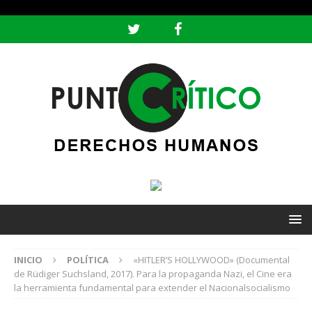
header ('Content-type: text/html; charset=utf-8');
INICIO
POLÍTICA
«HITLER’S HOLLYWOOD» (Documental
de Rüdiger Suchsland, 2017). Para la propaganda Nazi, el Cine era
la herramienta fundamental para extender el Nacionalsocialismo