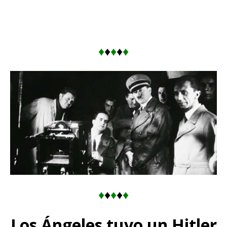
♦
♦
♦
♦
♦
♦
♦
♦
♦
♦
Los Ángeles tuvo un Hitler