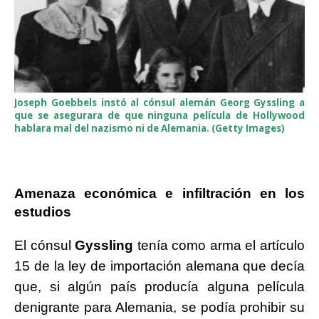
Joseph Goebbels instó al cónsul alemán Georg Gyssling a
que se asegurara de que ninguna película de Hollywood
hablara mal del nazismo ni de Alemania. (Getty Images)
Amenaza económica e infiltración en los
estudios
El cónsul
Gyssling
tenía como arma el artículo
15 de la ley de importación alemana que decía
que, si algún país producía alguna película
denigrante para Alemania, se podía prohibir su