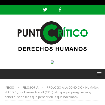
header ('Content-type: text/html; charset=utf-8');
INICIO
FILOSOFÍA
PRÓLOGO A LA CONDICIÓN HUMANA:
«LABOR», por Hanna Arendt (1958): «Lo que propongo es muy
sencillo: nada más que pensar en lo que hacemos»