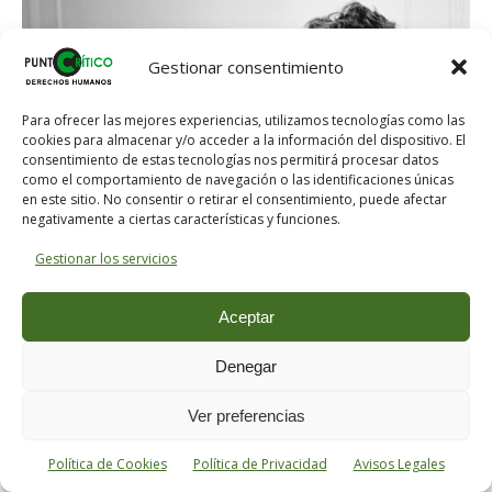
Gestionar consentimiento
Para ofrecer las mejores experiencias, utilizamos tecnologías como las
cookies para almacenar y/o acceder a la información del dispositivo. El
consentimiento de estas tecnologías nos permitirá procesar datos
como el comportamiento de navegación o las identificaciones únicas
en este sitio. No consentir o retirar el consentimiento, puede afectar
negativamente a ciertas características y funciones.
Gestionar los servicios
*******
Aceptar
CAPÍTULO III: LABOR
Denegar
En este capítulo se critica a Karl Marx. Tengo
Ver preferencias
la desgracia de hacerlo en un momento en
que tantos escritores, que anteriormente
Política de Cookies
Política de Privacidad
Avisos Legales