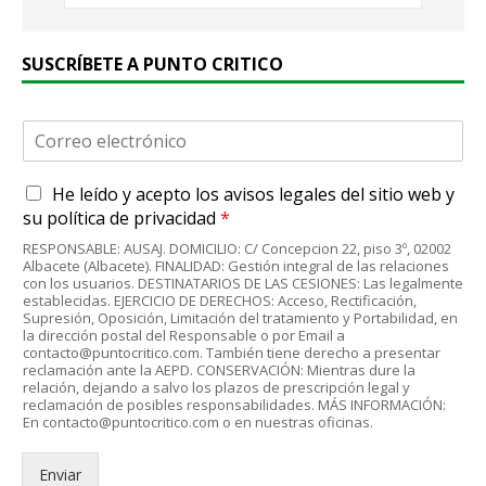
SUSCRÍBETE A PUNTO CRITICO
C
o
r
A
He leído y acepto
los avisos legales
del sitio web y
r
c
e
su
política de privacidad
*
u
o
RESPONSABLE: AUSAJ. DOMICILIO: C/ Concepcion 22, piso 3º, 02002
e
e
Albacete (Albacete). FINALIDAD: Gestión integral de las relaciones
r
l
con los usuarios. DESTINATARIOS DE LAS CESIONES: Las legalmente
d
establecidas. EJERCICIO DE DERECHOS: Acceso, Rectificación,
e
Supresión, Oposición, Limitación del tratamiento y Portabilidad, en
o
c
la dirección postal del Responsable o por Email a
R
t
contacto@puntocritico.com. También tiene derecho a presentar
G
r
reclamación ante la AEPD. CONSERVACIÓN: Mientras dure la
P
relación, dejando a salvo los plazos de prescripción legal y
ó
reclamación de posibles responsabilidades. MÁS INFORMACIÓN:
D
n
En contacto@puntocritico.com o en nuestras oficinas.
*
i
c
Enviar
o