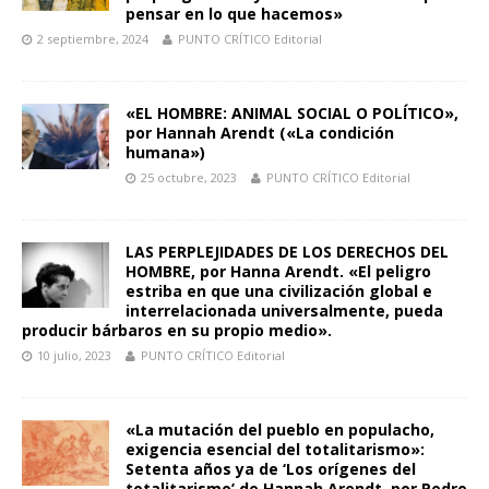
pensar en lo que hacemos»
2 septiembre, 2024
PUNTO CRÍTICO Editorial
«EL HOMBRE: ANIMAL SOCIAL O POLÍTICO»,
por Hannah Arendt («La condición
humana»)
25 octubre, 2023
PUNTO CRÍTICO Editorial
LAS PERPLEJIDADES DE LOS DERECHOS DEL
HOMBRE, por Hanna Arendt. «El peligro
estriba en que una civilización global e
interrelacionada universalmente, pueda
producir bárbaros en su propio medio».
10 julio, 2023
PUNTO CRÍTICO Editorial
«La mutación del pueblo en populacho,
exigencia esencial del totalitarismo»:
Setenta años ya de ‘Los orígenes del
totalitarismo’ de Hannah Arendt, por Pedro