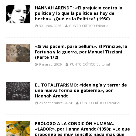
HANNAH ARENDT: «El prejuicio contra la
política y lo que la política es hoy de
hecho». ¿Qué es la Política? (1950).
30 junio, 2026
PUNTO CRÍTICO Editorial
«Si vis pacem, para bellum». El Príncipe, la
Fortuna y la guerra, por Manuel Tizziani
(Parte 1/2)
9 marzo, 2026
PUNTO CRÍTICO Editorial
EL TOTALITARISMO: «Ideología y terror de
una nueva forma de gobierno», por
Hannah Arendt
23 septiembre, 2024
PUNTO CRÍTICO Editorial
PRÓLOGO A LA CONDICIÓN HUMANA:
«LABOR», por Hanna Arendt (1958): «Lo que
propongo es muy sencillo: nada más que