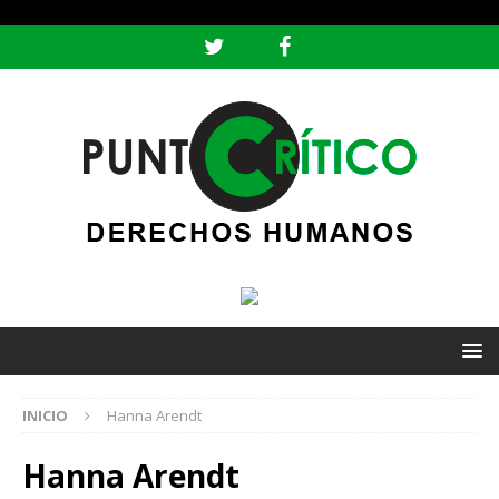
header ('Content-type: text/html; charset=utf-8');
INICIO
Hanna Arendt
Hanna Arendt