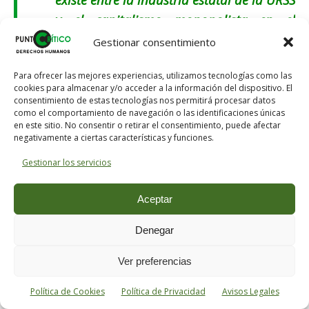
y el capitalismo monopolista en el
sistema imperialista, es claro que para
Gestionar consentimiento
volver al capitalismo privado en las
Para ofrecer las mejores experiencias, utilizamos tecnologías como las
ramas fundamentales de la producción,
cookies para almacenar y/o acceder a la información del dispositivo. El
la burocracia tendría que disolverse
consentimiento de estas tecnologías nos permitirá procesar datos
como el comportamiento de navegación o las identificaciones únicas
también : se ver surgir en la URSS clases
en este sitio. No consentir o retirar el consentimiento, puede afectar
sociales que por todo su modo de
negativamente a ciertas características y funciones.
existencia serían víctimas de la burguesía
Gestionar los servicios
e incluso del fascismo europeo
.”
Aceptar
Denegar
Ver preferencias
Política de Cookies
Política de Privacidad
Avisos Legales