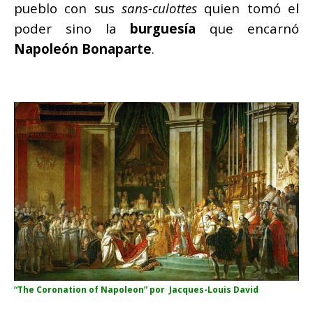
pueblo con sus
sans-culottes
quien tomó el
poder sino la
burguesía
que encarnó
Napoleón Bonaparte
.
“The Coronation of Napoleon” por Jacques-Louis David