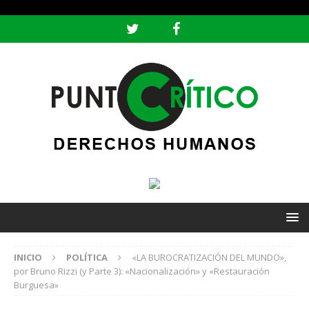
header ('Content-type: text/html; charset=utf-8');
INICIO
POLÍTICA
«LA BUROCRATIZACIÓN DEL MUNDO»,
por Bruno Rizzi (y Parte 3): «Nacionalización» y «Restauración
Burguesa»