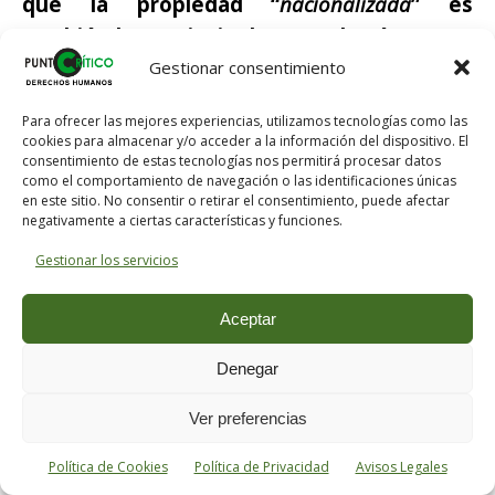
que la propiedad “
nacionalizada
” es
también la provincia de estos burócratas y
que no pertenece al conjunto de la
Gestionar consentimiento
sociedad, pues entonces sería
Para ofrecer las mejores experiencias, utilizamos tecnologías como las
genuinamente socialista
. El teniente
cookies para almacenar y/o acceder a la información del dispositivo. El
francés, como buen discípulo, ha extraído del
consentimiento de estas tecnologías nos permitirá procesar datos
como el comportamiento de navegación o las identificaciones únicas
concepto del
Maestro
conclusiones sobre la
en este sitio. No consentir o retirar el consentimiento, puede afectar
negativamente a ciertas características y funciones.
propiedad soviética. La deducción es exacta
pero es la premisa la que no lo es, por lo que
Gestionar los servicios
el resultado sólo puede ser erróneo. Que se
Aceptar
enoje con
Trotsky
si quiere o que entienda
que en este mundo los genios son sólo
Denegar
hombres y por lo tanto falibles, y que hasta
las mediocridades pueden a veces advertir
Ver preferencias
los errores de los grandes hombres. Así, en El
Política de Cookies
Política de Privacidad
Avisos Legales
Capital
[8]
se expone: