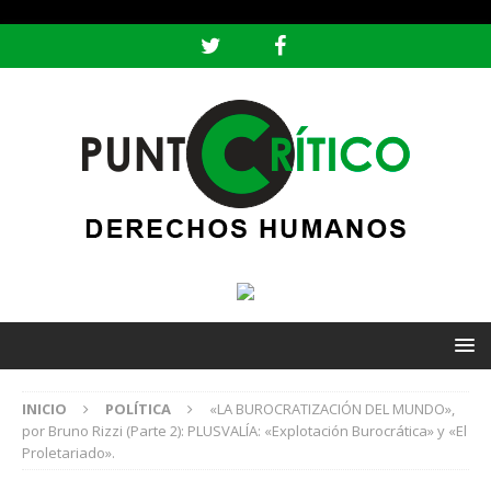
header ('Content-type: text/html; charset=utf-8');
INICIO
POLÍTICA
«LA BUROCRATIZACIÓN DEL MUNDO»,
por Bruno Rizzi (Parte 2): PLUSVALÍA: «Explotación Burocrática» y «El
Proletariado».