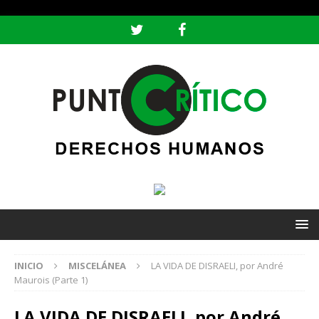
header ('Content-type: text/html; charset=utf-8');
INICIO
MISCELÁNEA
LA VIDA DE DISRAELI, por André
Maurois (Parte 1)
LA VIDA DE DISRAELI, por André