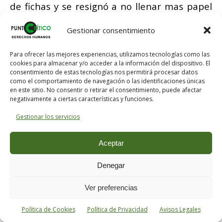
de fichas y se resignó a no llenar mas papel
que el humilde, pero divertido, de
Gestionar consentimiento
compilador. Publicó, con el titulo de
Curiosidades de la literatura
, un tomo de
Para ofrecer las mejores experiencias, utilizamos tecnologías como las
anécdotas, que conoció un gran éxito, y
cookies para almacenar y/o acceder a la información del dispositivo. El
consentimiento de estas tecnologías nos permitirá procesar datos
decidió de su suerte en la carrera de las
como el comportamiento de navegación o las identificaciones únicas
en este sitio. No consentir o retirar el consentimiento, puede afectar
letras. A los treinta y cinco años se casó con
negativamente a ciertas características y funciones.
una mujer dulce, ingenua, que pertenecía,
Gestionar los servicios
como él, a una familia, judeoitaliana. Solo
deseaba amarla fielmente, con tal que lo
Aceptar
despreocupase de todas las faenas
domesticas y le permitiese dedicar su vida a
Denegar
leer y a tomar notas. Precisamente estas
Ver preferencias
condiciones convinieron a la mujer que él
eligió, y ya, a partir de entonces, la vida de
Política de Cookies
Política de Privacidad
Avisos Legales
Isaac d´Israeli se ordenó según un programa