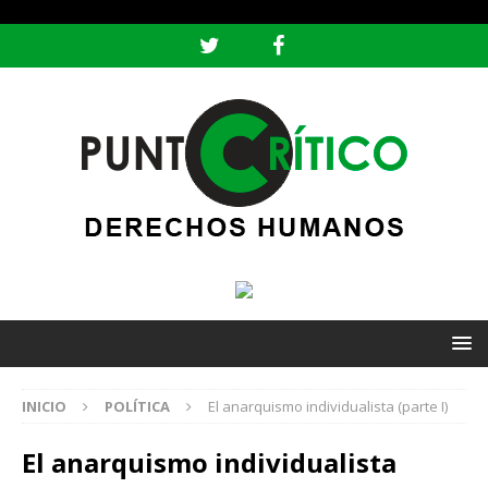
header ('Content-type: text/html; charset=utf-8');
INICIO
POLÍTICA
El anarquismo individualista (parte I)
El anarquismo individualista