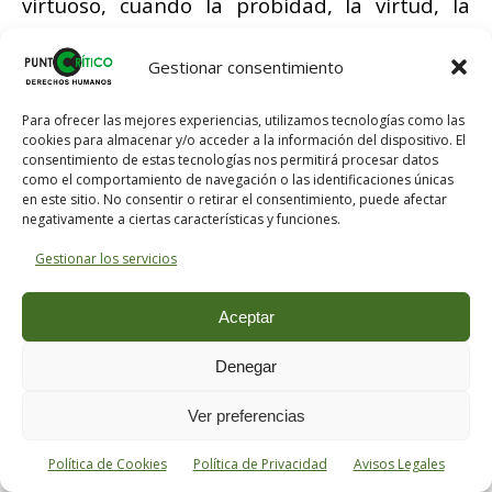
virtuoso, cuando la probidad, la virtud, la
moralidad, son la menor preocupación de los
que dicen profesarlas.
Gestionar consentimiento
¿Dónde encontrar alguien que escape a la
Para ofrecer las mejores experiencias, utilizamos tecnologías como las
cookies para almacenar y/o acceder a la información del dispositivo. El
corrupción, que se conforme a no figurar?…
consentimiento de estas tecnologías nos permitirá procesar datos
como el comportamiento de navegación o las identificaciones únicas
en este sitio. No consentir o retirar el consentimiento, puede afectar
Sin embargo, no pretendemos asegurar que
negativamente a ciertas características y funciones.
no haya habido y haya alguno, pero sí
Gestionar los servicios
hacemos constar que son rarísimas las
personas eminentemente sinceras, y
Aceptar
afirmamos que el número de seres humanos
que obran desinteresadamente es
Denegar
reducidísimo.
Ver preferencias
A mi me inspira más respeto el individuo que
Política de Cookies
Política de Privacidad
Avisos Legales
declara cínicamente querer gozar de la vida