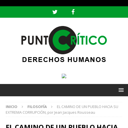
header ('Content-type: text/html; charset=utf-8');
INICIO
FILOSOFÍA
EL CAMINO DE UN PUEBLO HACIA SU
EXTREMA CORRUPCIÓN, por Jean Jacques Rousseau
EL CAMINO DE UN PUEBLO HACIA