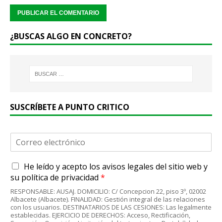
¿BUSCAS ALGO EN CONCRETO?
SUSCRÍBETE A PUNTO CRITICO
C
o
r
A
He leído y acepto
los avisos legales
del sitio web y
r
c
e
su
política de privacidad
*
u
o
RESPONSABLE: AUSAJ. DOMICILIO: C/ Concepcion 22, piso 3º, 02002
e
e
Albacete (Albacete). FINALIDAD: Gestión integral de las relaciones
r
l
con los usuarios. DESTINATARIOS DE LAS CESIONES: Las legalmente
d
establecidas. EJERCICIO DE DERECHOS: Acceso, Rectificación,
e