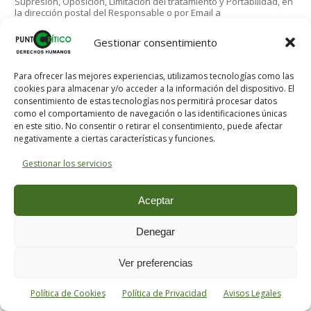
Supresión, Oposición, Limitación del tratamiento y Portabilidad, en
o
c
la dirección postal del Responsable o por Email a
R
t
contacto@puntocritico.com. También tiene derecho a presentar
G
r
reclamación ante la AEPD. CONSERVACIÓN: Mientras dure la
Gestionar consentimiento
P
relación, dejando a salvo los plazos de prescripción legal y
ó
reclamación de posibles responsabilidades. MÁS INFORMACIÓN:
D
n
En contacto@puntocritico.com o en nuestras oficinas.
*
i
Para ofrecer las mejores experiencias, utilizamos tecnologías como las
c
cookies para almacenar y/o acceder a la información del dispositivo. El
consentimiento de estas tecnologías nos permitirá procesar datos
Enviar
o
como el comportamiento de navegación o las identificaciones únicas
.
en este sitio. No consentir o retirar el consentimiento, puede afectar
.
negativamente a ciertas características y funciones.
*
GALERÍA DE NOTICIAS
Gestionar los servicios
Aceptar
Denegar
Ver preferencias
Política de Cookies
Política de Privacidad
Avisos Legales