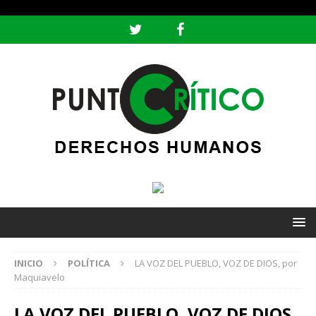
header ('Content-type: text/html; charset=utf-8');
INICIO
POLÍTICA
LA VOZ DEL PUEBLO, VOZ DE DIOS, por
Maquiavelo
LA VOZ DEL PUEBLO, VOZ DE DIOS,