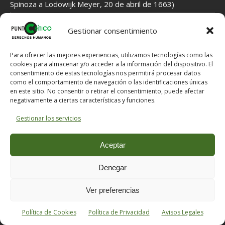
Spinoza a Lodowijk Meyer, 20 de abril de 1663)
COMENTARIOS RECIENTES
Gestionar consentimiento
LAS LEYES FUNDAMENTALES DE
CHUS EN
Para ofrecer las mejores experiencias, utilizamos tecnologías como las
LA ESTUPIDEZ HUMANA, por Carlo M.
cookies para almacenar y/o acceder a la información del dispositivo. El
consentimiento de estas tecnologías nos permitirá procesar datos
Cipolla
como el comportamiento de navegación o las identificaciones únicas
en este sitio. No consentir o retirar el consentimiento, puede afectar
negativamente a ciertas características y funciones.
LAS LEYES
RIDI PAGLIACCIO EN
Gestionar los servicios
FUNDAMENTALES DE LA ESTUPIDEZ
HUMANA, por Carlo M. Cipolla
Aceptar
EL MOVIMIENTO NACIONAL: LA
CHUS EN
Denegar
CONCRECIÓN TEÓRICA DEL PARTIDO ÚNICO
ESPAÑOL FRANQUISTA, por Luís Aurelio González Prieto,
Ver preferencias
2008
Política de Cookies
Política de Privacidad
Avisos Legales