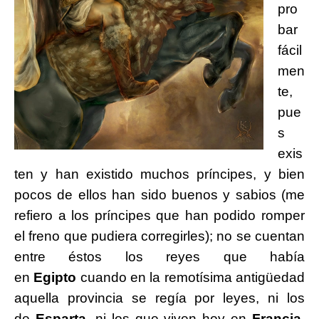
pro
bar
fácil
men
te,
pue
s
exis
ten y han existido muchos príncipes, y bien
pocos de ellos han sido buenos y sabios (me
refiero a los príncipes que han podido romper
el freno que pudiera corregirles); no se cuentan
entre éstos los reyes que había
en
Egipto
cuando en la remotísima antigüedad
aquella provincia se regía por leyes, ni los
de
Esparta
, ni los que viven hoy en
Francia
,