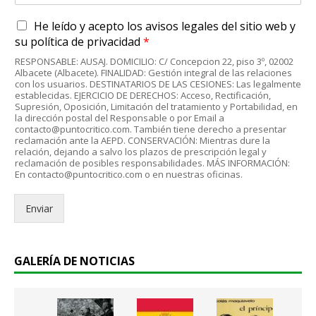
r
A
He leído y acepto
los avisos legales
del sitio web y
r
c
e
su
política de privacidad
*
u
o
RESPONSABLE: AUSAJ. DOMICILIO: C/ Concepcion 22, piso 3º, 02002
e
e
Albacete (Albacete). FINALIDAD: Gestión integral de las relaciones
r
l
con los usuarios. DESTINATARIOS DE LAS CESIONES: Las legalmente
d
establecidas. EJERCICIO DE DERECHOS: Acceso, Rectificación,
e
Supresión, Oposición, Limitación del tratamiento y Portabilidad, en
o
c
la dirección postal del Responsable o por Email a
R
t
contacto@puntocritico.com. También tiene derecho a presentar
G
r
reclamación ante la AEPD. CONSERVACIÓN: Mientras dure la
P
relación, dejando a salvo los plazos de prescripción legal y
ó
reclamación de posibles responsabilidades. MÁS INFORMACIÓN:
D
n
En contacto@puntocritico.com o en nuestras oficinas.
*
i
c
Enviar
o
.
.
*
GALERÍA DE NOTICIAS