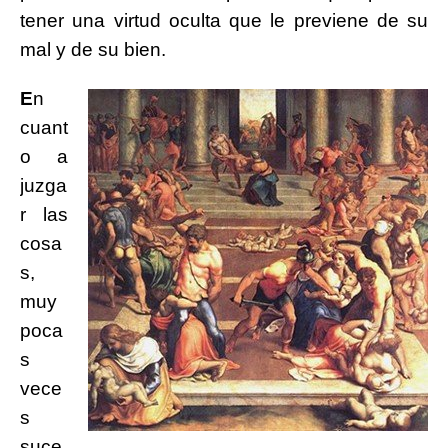
tener una virtud oculta que le previene de su
mal y de su bien.
E
n
cuant
o a
juzga
r las
cosa
s,
muy
poca
s
vece
s
suce