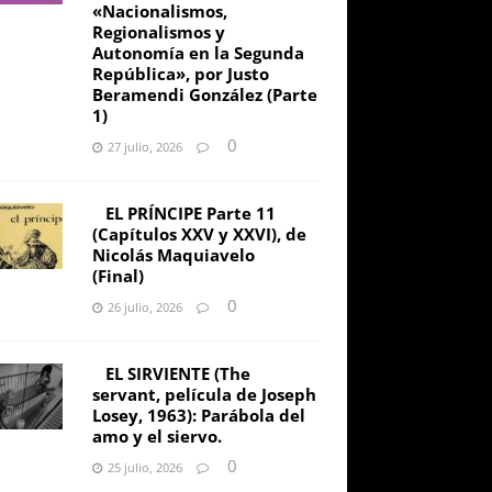
«Nacionalismos,
Regionalismos y
Autonomía en la Segunda
República», por Justo
Beramendi González (Parte
1)
0
27 julio, 2026
EL PRÍNCIPE Parte 11
(Capítulos XXV y XXVI), de
Nicolás Maquiavelo
(Final)
0
26 julio, 2026
EL SIRVIENTE (The
servant, película de Joseph
Losey, 1963): Parábola del
amo y el siervo.
0
25 julio, 2026