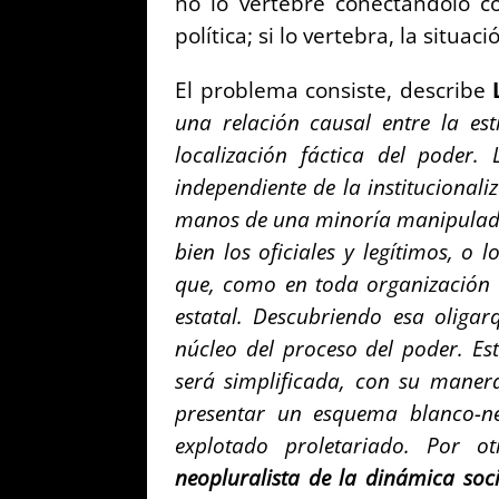
no lo
vertebre conectándolo con
política; si lo
vertebra, la situac
El problema consiste,
describe
una relación causal entre
la es
localización fáctica del poder.
independiente de la institucional
manos de una minoría manipula
bien los oficiales y legítimos,
o lo
que, como en toda organización
estatal. Descubriendo esa oliga
núcleo del proceso del poder.
Es
será simplificada, con su mane
presentar un esquema blanco-
explotado proletariado. Por o
neopluralista de la dinámica so