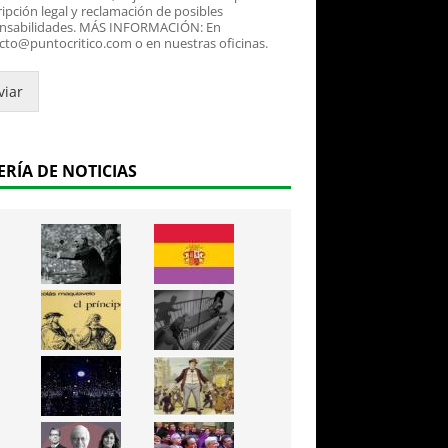
ipción legal y reclamación de posibles
nsabilidades. MÁS INFORMACIÓN: En
cto@puntocritico.com o en nuestras oficinas.
viar
ERÍA DE NOTICIAS