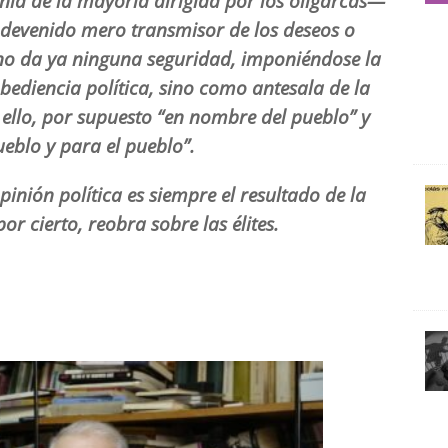
nía de la mayoría dirigida por los oligarcas—
devenido mero transmisor de los deseos o
 no da ya ninguna seguridad, imponiéndose la
bediencia política, sino
como antesala de la
 ello, por supuesto “
en nombre
del pueblo” y
ueblo y para el pueblo
”.
opinión política es siempre el resultado de la
por cierto,
reobra sobre las élites.