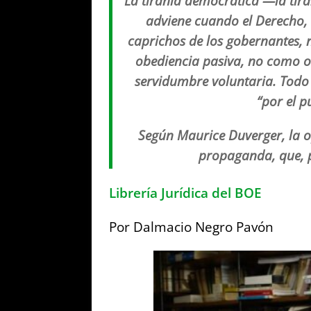
La tiranía democrática —la tira
adviene
cuando el Derecho, 
caprichos de los gobernantes,
obediencia pasiva
, no como o
servidumbre voluntaria
. Todo
“por el p
Según Maurice Duverger,
la 
propaganda
, que, 
Librería Jurídica del BOE
Por Dalmacio Negro Pavón