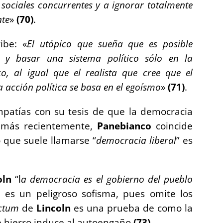
s sociales concurrentes
y a ignorar totalmente
nte
»
(
70)
.
ibe: «
El utópico que sueña que es posible
a y basar una sistema político sólo en la
o, al igual que el realista que cree que el
 acción política se basa en el egoísmo
»
(
71)
.
patías con su tesis de que la democracia
 más recientemente,
Panebianco
coincide
o que suele llamarse “
democracia liberal
” es
oln
“l
a democracia es el gobierno del
pueblo
, es un peligroso sofisma, pues omite
los
ctum
de
Lincoln
es una prueba de como la
de hierro induce al autoengaño
(
73)
.