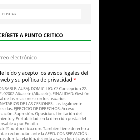
CRÍBETE A PUNTO CRITICO
e leído y acepto
los avisos legales
del
o web y su
política de privacidad
*
NSABLE: AUSAJ. DOMICILIO: C/ Concepcion 22,
3º, 02002 Albacete (Albacete). FINALIDAD: Gestión
al de las relaciones con los usuarios.
NATARIOS DE LAS CESIONES: Las legalmente
lecidas. EJERCICIO DE DERECHOS: Acceso,
icación, Supresión, Oposición, Limitación del
iento y Portabilidad, en la dirección postal del
nsable o por Email a
cto@puntocritico.com. También tiene derecho a
ntar reclamación ante la AEPD. CONSERVACIÓN:
as dure la relación, dejando a salvo los plazos de