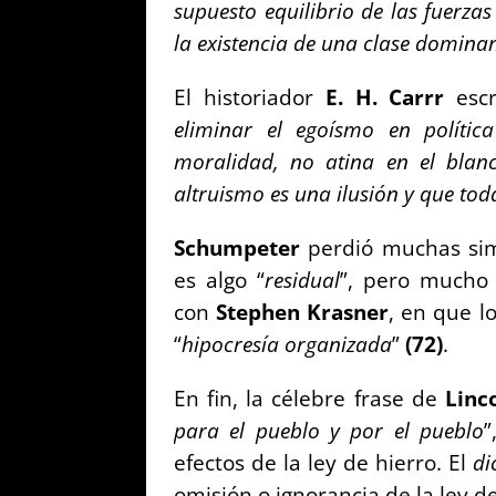
supuesto equilibrio de las fuerza
la existencia de una clase domina
El historiador
E. H. Carrr
escr
eliminar el
egoísmo en polític
moralidad, no atina
en el blanc
altruismo es una ilusión y
que toda
Schumpeter
perdió muchas sim
es algo “
residual
”, pero mucho
con
Stephen Krasner
, en que l
“
hipocresía organizada
”
(
72)
.
En fin, la célebre frase de
Linc
para el pueblo y por el pueblo
”
efectos de la ley de hierro. El
di
omisión o ignorancia de la ley 