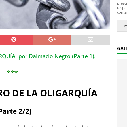
*
i
prescr
c
respo
conta
o
.
.
En
*
GAL
QUÍA, por Dalmacio Negro (Parte 1).
***
RRO DE LA OLIGARQUÍA
Parte 2/2)