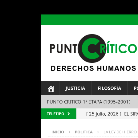
header ('Content-type: text/html; charset=utf-8');
JUSTICIA
FILOSOFÍA
P
PUNTO CRITICO 1ª ETAPA (1995-2001)
[ 25 julio, 2026 ]
EL SIR
TELETIPO
Parábola del amo y el si
INICIO
POLÍTICA
LA LEY DE HIERRO 
[ 24 julio, 2026 ]
EL TEM