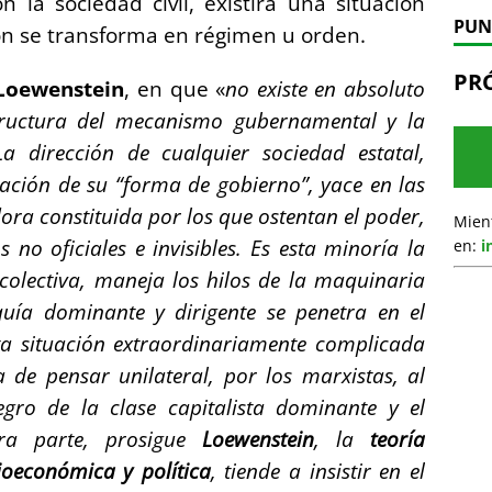
 la sociedad civil, existirá una situación
PUN
ión se transforma en régimen u orden.
PR
Loewenstein
, en que «
no existe en absoluto
tructura del mecanismo gubernamental y la
La dirección de cualquier sociedad estatal,
ización
de su “forma de gobierno”, yace en las
dora
constituida por los que ostentan el poder,
Mien
s no oficiales e invisibles. Es esta minoría la
en:
i
colectiva, maneja los hilos de la maquinaria
rquía
dominante y dirigente se penetra en el
ta situación extraordinariamente complicada
ra
de pensar unilateral, por los marxistas, al
negro
de la clase capitalista dominante y el
tra parte,
prosigue
Loewenstein
, la
teoría
cioeconómica y
política
, tiende a insistir en el