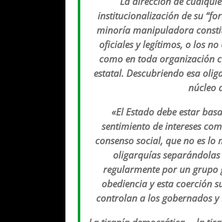
La dirección de cualquie
institucionalización
de su “
fo
minoría manipuladora
consti
oficiales y legítimos,
o los no 
como en toda organización
c
estatal. Descubriendo esa oli
núcleo 
«
El Estado debe estar
basa
sentimiento de intereses co
consenso social, que no es l
oligarquías separándolas 
regularmente por un grupo 
obediencia y esta coerción 
controlan a los gobernados y 