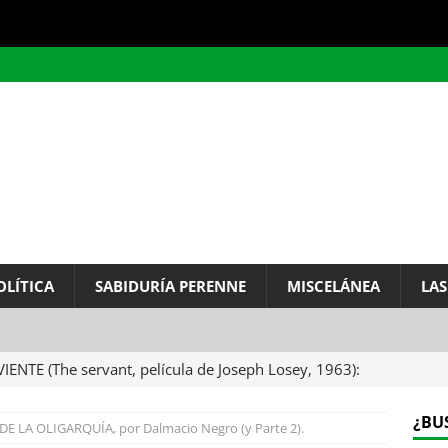
OLÍTICA
SABIDURÍA PERENNE
MISCELÁNEA
LAS
VIENTE (The servant, película de Joseph Losey, 1963):
ervo.
MISCELÁNEA
¿BU
DE LA OLIGARQUÍA, por Dalmacio Negro (y Parte 2).
A DEL INFINITO, por Baruch de Spinoza (Carta de