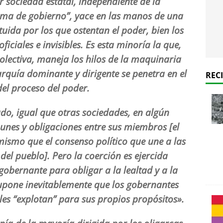
r sociedad estatal, independiente de la
rma de gobierno
”, yace en las manos de una
tuida por los que ostentan el poder, bien los
oficiales e invisibles. Es esta minoría la que,
olectiva, maneja los hilos de la maquinaria
garquía
dominante y dirigente se penetra en el
REC
del proceso del poder.
do, igual que otras sociedades, en algún
munes
y obligaciones entre sus miembros [el
o mismo
que el consenso político que une a las
del pueblo].
Pero la coerción es ejercida
gobernante para obligar
a la lealtad y a la
supone inevitablemente que
los gobernantes
les “explotan” para sus propios
propósitos
».