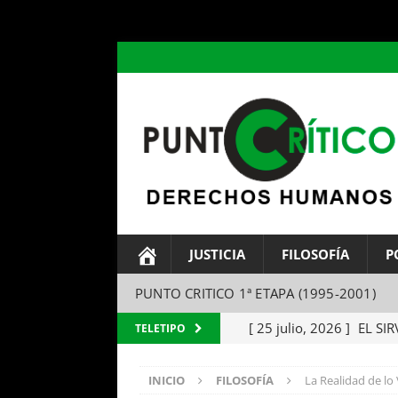
header ('Content-type: text/html; charset=utf-8');
JUSTICIA
FILOSOFÍA
P
PUNTO CRITICO 1ª ETAPA (1995-2001)
[ 25 julio, 2026 ]
EL SIR
TELETIPO
Parábola del amo y el si
INICIO
FILOSOFÍA
La Realidad de lo 
[ 24 julio, 2026 ]
EL TEM