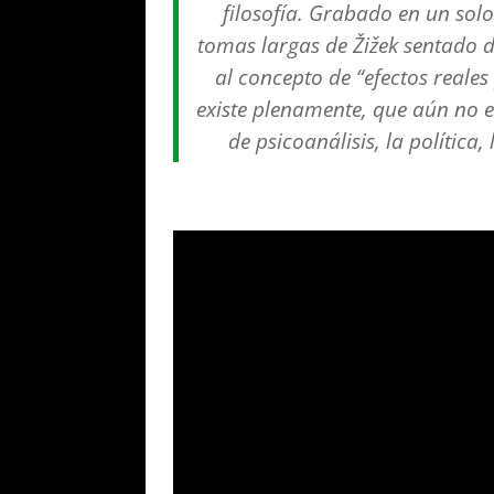
filosofía. Grabado en un solo
tomas largas de Žižek sentado de
al concepto de “efectos reale
existe plenamente, que aún no 
de psicoanálisis, la política, 