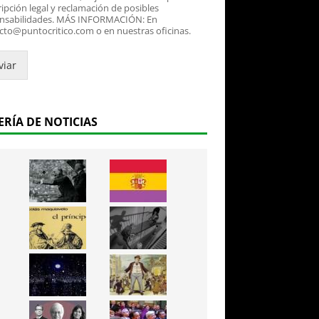
ipción legal y reclamación de posibles
nsabilidades. MÁS INFORMACIÓN: En
cto@puntocritico.com o en nuestras oficinas.
viar
ERÍA DE NOTICIAS