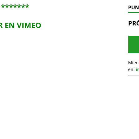
*******
PUN
PR
R EN VIMEO
Mien
en:
i