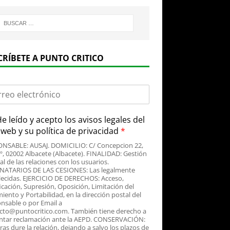
CRÍBETE A PUNTO CRITICO
e leído y acepto
los avisos legales
del
o web y su
política de privacidad
*
NSABLE: AUSAJ. DOMICILIO: C/ Concepcion 22,
3º, 02002 Albacete (Albacete). FINALIDAD: Gestión
al de las relaciones con los usuarios.
NATARIOS DE LAS CESIONES: Las legalmente
lecidas. EJERCICIO DE DERECHOS: Acceso,
icación, Supresión, Oposición, Limitación del
iento y Portabilidad, en la dirección postal del
nsable o por Email a
cto@puntocritico.com. También tiene derecho a
ntar reclamación ante la AEPD. CONSERVACIÓN:
as dure la relación, dejando a salvo los plazos de