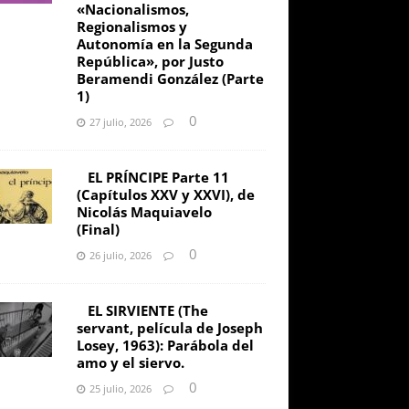
«Nacionalismos,
Regionalismos y
Autonomía en la Segunda
República», por Justo
Beramendi González (Parte
1)
0
27 julio, 2026
EL PRÍNCIPE Parte 11
(Capítulos XXV y XXVI), de
Nicolás Maquiavelo
(Final)
0
26 julio, 2026
EL SIRVIENTE (The
servant, película de Joseph
Losey, 1963): Parábola del
amo y el siervo.
0
25 julio, 2026