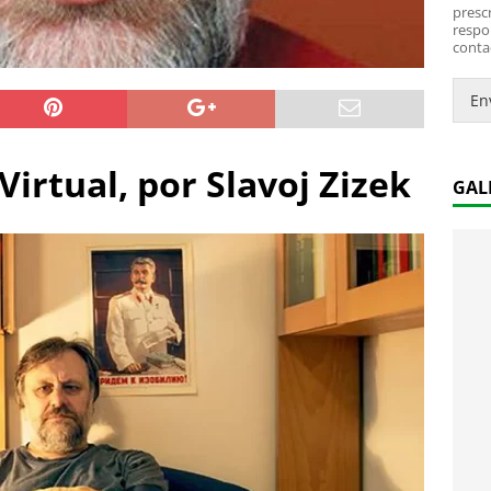
*
i
prescr
c
respo
conta
o
.
.
En
*
Virtual, por Slavoj Zizek
GAL