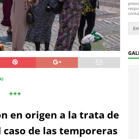
*
i
prescr
c
respo
conta
o
.
.
En
*
GAL
XI
***
n en origen a la trata de
 caso de las temporeras