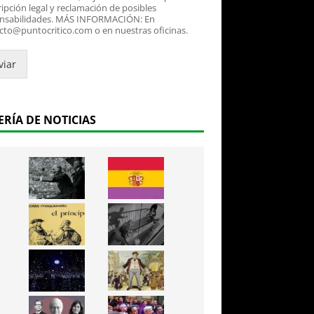
ipción legal y reclamación de posibles
nsabilidades. MÁS INFORMACIÓN: En
cto@puntocritico.com o en nuestras oficinas.
viar
ERÍA DE NOTICIAS