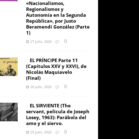
«Nacionalismos,
Regionalismos y
Autonomía en la Segunda
República», por Justo
Beramendi González (Parte
1)
0
27 julio, 2026
EL PRÍNCIPE Parte 11
(Capítulos XXV y XXVI), de
Nicolás Maquiavelo
(Final)
0
26 julio, 2026
EL SIRVIENTE (The
servant, película de Joseph
Losey, 1963): Parábola del
amo y el siervo.
0
25 julio, 2026