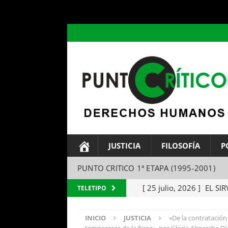
header ('Content-type: text/html; charset=utf-8');
JUSTICIA
FILOSOFÍA
P
PUNTO CRITICO 1ª ETAPA (1995-2001)
[ 25 julio, 2026 ]
EL SIR
TELETIPO
Parábola del amo y el si
INICIO
JUSTICIA
«De la contratación 
[ 24 julio, 2026 ]
EL TEM
temporeras de la fresa», por Gloria Almarcha Dí