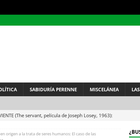
OLÍTICA
SABIDURÍA PERENNE
MISCELÁNEA
LAS
VIENTE (The servant, película de Joseph Losey, 1963):
ervo.
MISCELÁNEA
¿BU
en origen a la trata de seres humanos: El caso de las
A DEL INFINITO, por Baruch de Spinoza (Carta de
az