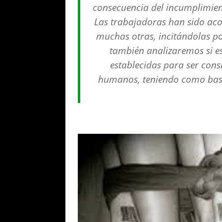
consecuencia del incumplimien
Las trabajadoras han sido aco
muchas otras, incitándolas pos
también analizaremos si e
establecidas para ser cons
humanos, teniendo como base 