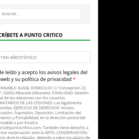
CRÍBETE A PUNTO CRITICO
e leído y acepto
los avisos legales
del
o web y su
política de privacidad
*
NSABLE: AUSAJ. DOMICILIO: C/ Concepcion 22,
3º, 02002 Albacete (Albacete). FINALIDAD: Gestión
al de las relaciones con los usuarios.
NATARIOS DE LAS CESIONES: Las legalmente
lecidas. EJERCICIO DE DERECHOS: Acceso,
icación, Supresión, Oposición, Limitación del
iento y Portabilidad, en la dirección postal del
nsable o por Email a
cto@puntocritico.com. También tiene derecho a
ntar reclamación ante la AEPD. CONSERVACIÓN:
as dure la relación, dejando a salvo los plazos de