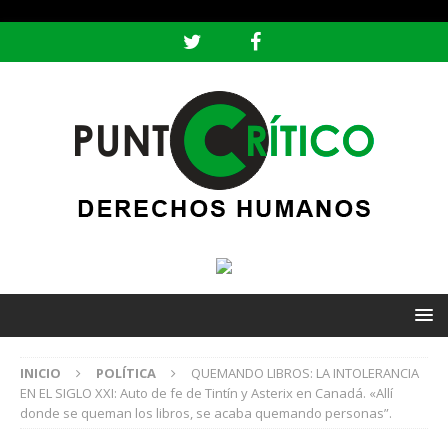
header ('Content-type: text/html; charset=utf-8');
INICIO
POLÍTICA
QUEMANDO LIBROS: LA INTOLERANCIA
EN EL SIGLO XXI: Auto de fe de Tintín y Asterix en Canadá. «Allí
donde se queman los libros, se acaba quemando personas”.