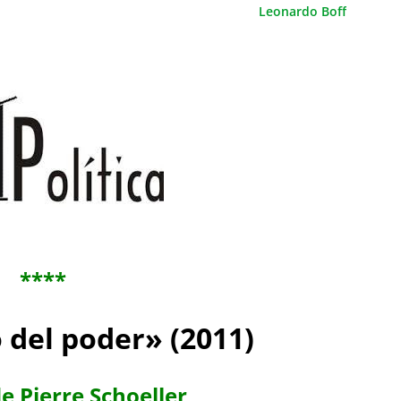
Leonardo Boff
****
o del poder» (2011)
de Pierre Schoeller