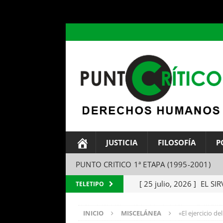
header ('Content-type: text/html; charset=utf-8');
JUSTICIA
FILOSOFÍA
P
PUNTO CRITICO 1ª ETAPA (1995-2001)
[ 25 julio, 2026 ]
EL SIR
TELETIPO
Parábola del amo y el si
INICIO
MISCELÁNEA
«El ejercicio de
[ 24 julio, 2026 ]
EL TEM