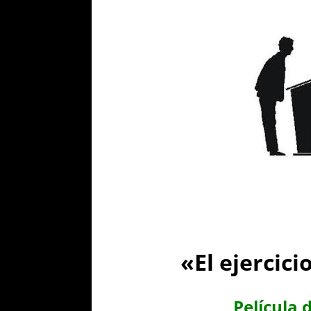
«El ejercici
Película 