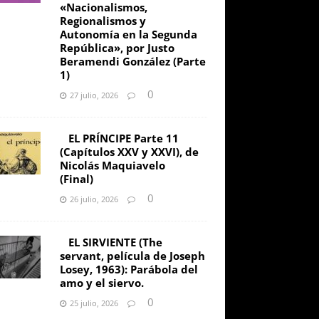
«Nacionalismos,
Regionalismos y
Autonomía en la Segunda
República», por Justo
Beramendi González (Parte
1)
0
27 julio, 2026
EL PRÍNCIPE Parte 11
(Capítulos XXV y XXVI), de
Nicolás Maquiavelo
(Final)
0
26 julio, 2026
EL SIRVIENTE (The
servant, película de Joseph
Losey, 1963): Parábola del
amo y el siervo.
0
25 julio, 2026