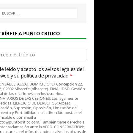
CRÍBETE A PUNTO CRITICO
e leído y acepto
los avisos legales
del
o web y su
política de privacidad
*
NSABLE: AUSAJ. DOMICILIO: C/ Concepcion 22,
3º, 02002 Albacete (Albacete). FINALIDAD: Gestión
al de las relaciones con los usuarios.
NATARIOS DE LAS CESIONES: Las legalmente
lecidas. EJERCICIO DE DERECHOS: Acceso,
icación, Supresión, Oposición, Limitación del
iento y Portabilidad, en la dirección postal del
nsable o por Email a
cto@puntocritico.com. También tiene derecho a
ntar reclamación ante la AEPD. CONSERVACIÓN:
as dure la relación, dejando a salvo los plazos de