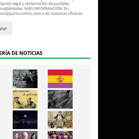
ipción legal y reclamación de posibles
nsabilidades. MÁS INFORMACIÓN: En
cto@puntocritico.com o en nuestras oficinas.
viar
ERÍA DE NOTICIAS