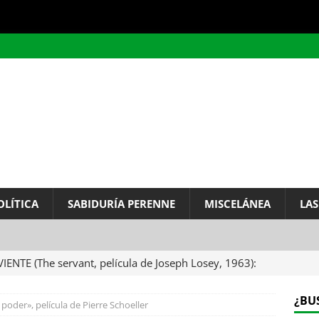
OLÍTICA
SABIDURÍA PERENNE
MISCELÁNEA
LAS
VIENTE (The servant, película de Joseph Losey, 1963):
ervo.
MISCELÁNEA
¿BU
l poder», película de Pierre Schoeller
A DEL INFINITO, por Baruch de Spinoza (Carta de