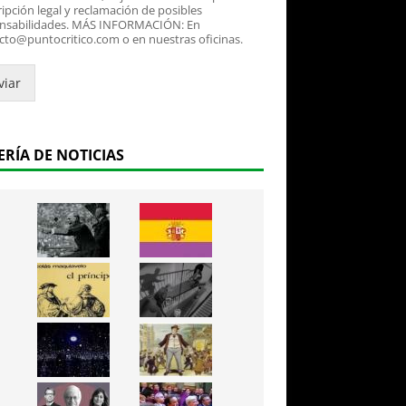
ipción legal y reclamación de posibles
nsabilidades. MÁS INFORMACIÓN: En
cto@puntocritico.com o en nuestras oficinas.
viar
ERÍA DE NOTICIAS