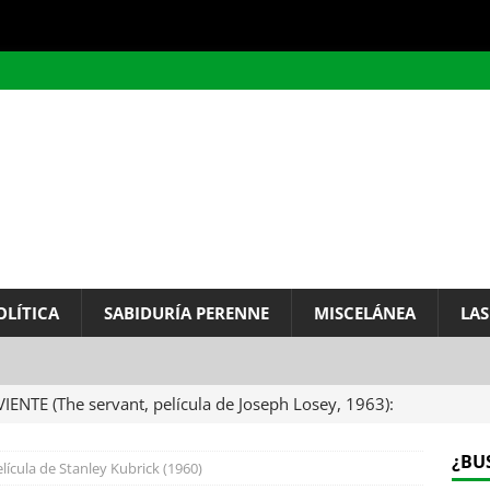
OLÍTICA
SABIDURÍA PERENNE
MISCELÁNEA
LAS
VIENTE (The servant, película de Joseph Losey, 1963):
ervo.
MISCELÁNEA
¿BU
ícula de Stanley Kubrick (1960)
A DEL INFINITO, por Baruch de Spinoza (Carta de