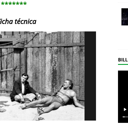
*******
icha técnica
BILL