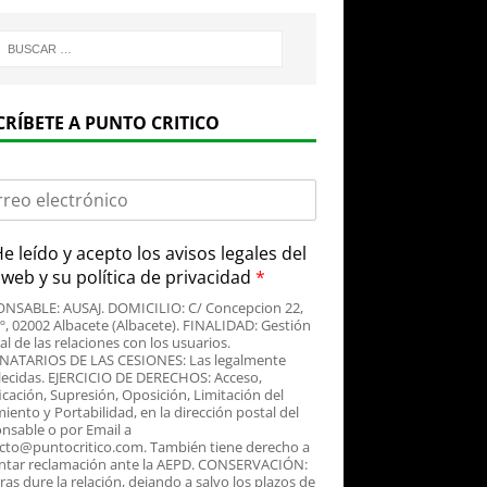
CRÍBETE A PUNTO CRITICO
e leído y acepto
los avisos legales
del
o web y su
política de privacidad
*
NSABLE: AUSAJ. DOMICILIO: C/ Concepcion 22,
3º, 02002 Albacete (Albacete). FINALIDAD: Gestión
al de las relaciones con los usuarios.
NATARIOS DE LAS CESIONES: Las legalmente
lecidas. EJERCICIO DE DERECHOS: Acceso,
icación, Supresión, Oposición, Limitación del
iento y Portabilidad, en la dirección postal del
nsable o por Email a
cto@puntocritico.com. También tiene derecho a
ntar reclamación ante la AEPD. CONSERVACIÓN:
as dure la relación, dejando a salvo los plazos de