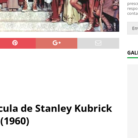
*
i
prescr
c
respo
conta
o
.
.
En
*
GAL
ula de Stanley Kubrick
(1960)