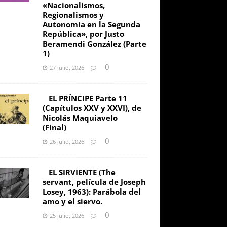
«Nacionalismos,
Regionalismos y
Autonomía en la Segunda
República», por Justo
Beramendi González (Parte
1)
0
27 julio, 2026
EL PRÍNCIPE Parte 11
(Capítulos XXV y XXVI), de
Nicolás Maquiavelo
(Final)
0
26 julio, 2026
EL SIRVIENTE (The
servant, película de Joseph
Losey, 1963): Parábola del
amo y el siervo.
0
25 julio, 2026