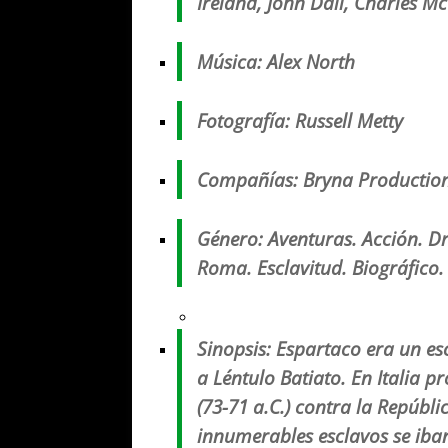
Ireland, John Dall, Charles 
Música
: Alex North
Fotografía
: Russell Metty
Compañías
:
Bryna Production
Género
: Aventuras. Acción. 
Roma. Esclavitud. Biográfico. 
Sinopsis
: Espartaco era un e
a Léntulo Batiato. En Italia p
(73-71 a.C.) contra la Repúbl
innumerables esclavos se iba