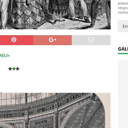
*
i
prescr
c
respo
conta
o
.
.
En
*
GAL
AELI»
*
*
*