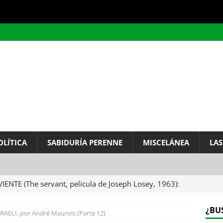
OLÍTICA
SABIDURÍA PERENNE
MISCELÁNEA
LAS
VIENTE (The servant, película de Joseph Losey, 1963):
ervo.
MISCELÁNEA
¿BU
RAELI, por André Maurois (Parte 12)
A DEL INFINITO, por Baruch de Spinoza (Carta de