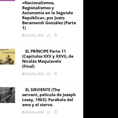
«Nacionalismos,
Regionalismos y
Autonomía en la Segunda
República», por Justo
Beramendi González (Parte
1)
0
27 julio, 2026
EL PRÍNCIPE Parte 11
(Capítulos XXV y XXVI), de
Nicolás Maquiavelo
(Final)
0
26 julio, 2026
EL SIRVIENTE (The
servant, película de Joseph
Losey, 1963): Parábola del
amo y el siervo.
0
25 julio, 2026