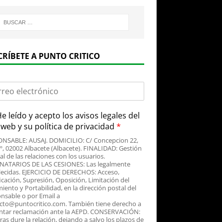
CRÍBETE A PUNTO CRITICO
e leído y acepto
los avisos legales
del
o web y su
política de privacidad
*
NSABLE: AUSAJ. DOMICILIO: C/ Concepcion 22,
3º, 02002 Albacete (Albacete). FINALIDAD: Gestión
al de las relaciones con los usuarios.
NATARIOS DE LAS CESIONES: Las legalmente
lecidas. EJERCICIO DE DERECHOS: Acceso,
icación, Supresión, Oposición, Limitación del
iento y Portabilidad, en la dirección postal del
nsable o por Email a
cto@puntocritico.com. También tiene derecho a
ntar reclamación ante la AEPD. CONSERVACIÓN:
as dure la relación, dejando a salvo los plazos de