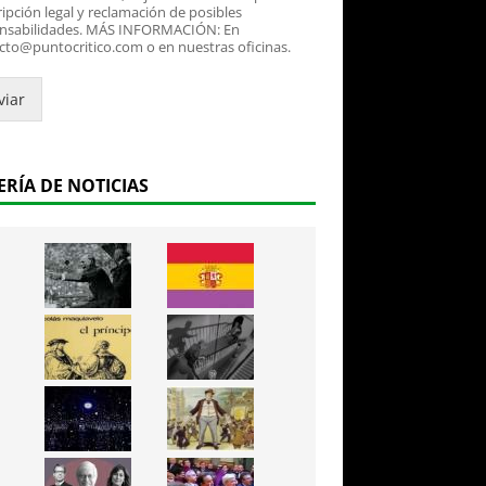
ipción legal y reclamación de posibles
nsabilidades. MÁS INFORMACIÓN: En
cto@puntocritico.com o en nuestras oficinas.
viar
ERÍA DE NOTICIAS