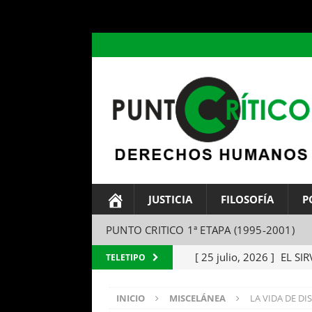
header ('Content-type: text/html; charset=utf-8');
JUSTICIA
FILOSOFÍA
P
PUNTO CRITICO 1ª ETAPA (1995-2001)
[ 25 julio, 2026 ]
EL SIR
TELETIPO
Parábola del amo y el si
INICIO
MISCELÁNEA
LA VIDA DE DIS
[ 24 julio, 2026 ]
EL TEM