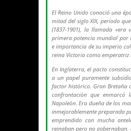
El Reino Unido conoció una ép
mitad del siglo XIX, período que
(1837-1901), la llamada «era v
primera potencia mundial por l
e importancia de su imperio co
reina Victoria como emperatriz d
En Inglaterra, el pacto constitu
a un papel puramente subsidiar
factor histórico. Gran Bretaña
confrontación que enmarcó l
Napoleón. Era dueña de los mare
inmejorablemente preparada par
emprendido con mucha antelac
reinaban pero no gobernaban, a