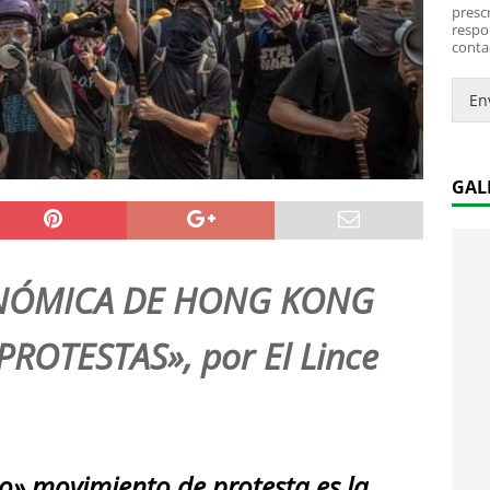
*
i
prescr
c
respo
conta
o
.
.
En
*
GAL
ONÓMICA DE HONG KONG
ROTESTAS», por El Lince
o» movimiento de protesta es la