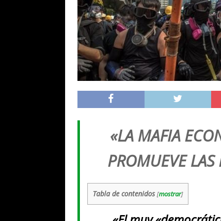
«LA MAFIA EC
PROMUEVE LAS P
Tabla de contenidos
[
mostrar
]
«El muy «democrátic