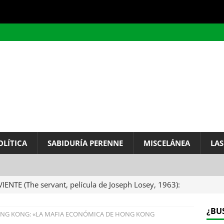
OLÍTICA
SABIDURÍA PERENNE
MISCELÁNEA
LAS
VIENTE (The servant, película de Joseph Losey, 1963):
ervo.
MISCELÁNEA
¿BU
ONG KONG: «LA MAFIA ECONÓMICA DE HONG KONG
A DEL INFINITO, por Baruch de Spinoza (Carta de