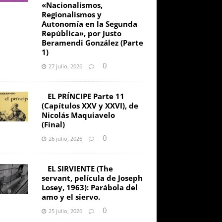
«Nacionalismos,
Regionalismos y
Autonomía en la Segunda
República», por Justo
Beramendi González (Parte
1)
0
27 julio, 2026
EL PRÍNCIPE Parte 11
(Capítulos XXV y XXVI), de
Nicolás Maquiavelo
(Final)
0
26 julio, 2026
EL SIRVIENTE (The
servant, película de Joseph
Losey, 1963): Parábola del
amo y el siervo.
0
25 julio, 2026