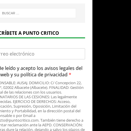
CRÍBETE A PUNTO CRITICO
e leído y acepto
los avisos legales
del
o web y su
política de privacidad
*
NSABLE: AUSAJ. DOMICILIO: C/ Concepcion 22,
3º, 02002 Albacete (Albacete). FINALIDAD: Gestión
al de las relaciones con los usuarios.
NATARIOS DE LAS CESIONES: Las legalmente
lecidas. EJERCICIO DE DERECHOS: Acceso,
icación, Supresión, Oposición, Limitación del
iento y Portabilidad, en la dirección postal del
nsable o por Email a
cto@puntocritico.com. También tiene derecho a
ntar reclamación ante la AEPD. CONSERVACIÓN:
as dure la relación, dejando a salvo los plazos de