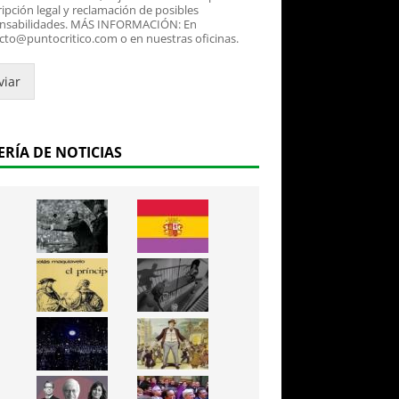
ipción legal y reclamación de posibles
nsabilidades. MÁS INFORMACIÓN: En
cto@puntocritico.com o en nuestras oficinas.
viar
ERÍA DE NOTICIAS