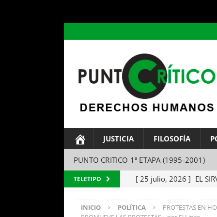
header ('Content-type: text/html; charset=utf-8');
JUSTICIA
FILOSOFÍA
P
PUNTO CRITICO 1ª ETAPA (1995-2001)
[ 25 julio, 2026 ]
EL SIR
TELETIPO
Parábola del amo y el si
INICIO
POLÍTICA
PROTESTAS EN H
[ 24 julio, 2026 ]
EL TEM
PROMUEVE LAS PROTESTAS», por El Lince