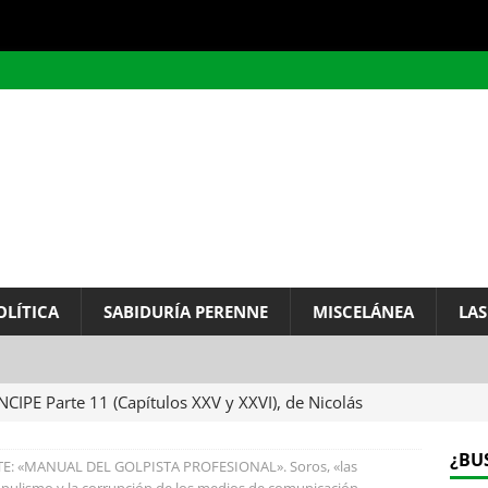
OLÍTICA
SABIDURÍA PERENNE
MISCELÁNEA
LAS
NCIPE Parte 11 (Capítulos XXV y XXVI), de Nicolás
LOSOFÍA
¿BU
: «MANUAL DEL GOLPISTA PROFESIONAL». Soros, «las
VIENTE (The servant, película de Joseph Losey, 1963):
opulismo y la corrupción de los medios de comunicación.