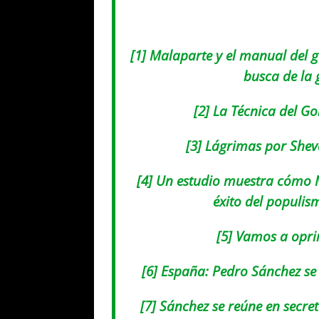
[1] Malaparte y el manual del g
busca de la 
[2]
La Técnica del Go
[3] Lágrimas por Shev
[4] Un estudio muestra cómo M
éxito del populis
[5] Vamos a opri
[6]
España: Pedro Sánch
ez s
[7] Sánchez se reúne en secr