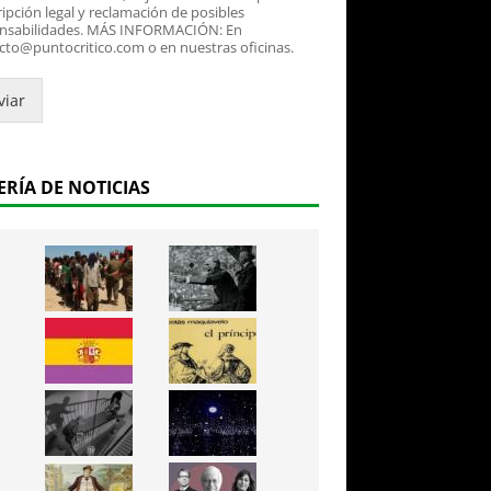
ipción legal y reclamación de posibles
nsabilidades. MÁS INFORMACIÓN: En
cto@puntocritico.com o en nuestras oficinas.
viar
ERÍA DE NOTICIAS