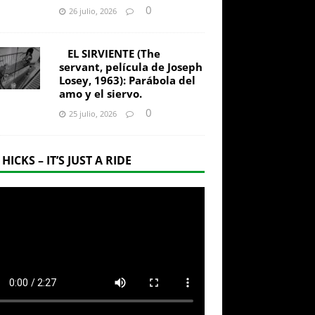
0
26 julio, 2026
EL SIRVIENTE (The
servant, película de Joseph
Losey, 1963): Parábola del
amo y el siervo.
0
25 julio, 2026
 HICKS – IT’S JUST A RIDE