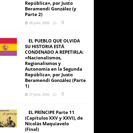
República», por Justo
Beramendi González (y
Parte 2)
0
28 julio, 2026
EL PUEBLO QUE OLVIDA
SU HISTORIA ESTÁ
CONDENADO A REPETIRLA:
«Nacionalismos,
Regionalismos y
Autonomía en la Segunda
República», por Justo
Beramendi González (Parte
1)
0
27 julio, 2026
EL PRÍNCIPE Parte 11
(Capítulos XXV y XXVI), de
Nicolás Maquiavelo
(Final)