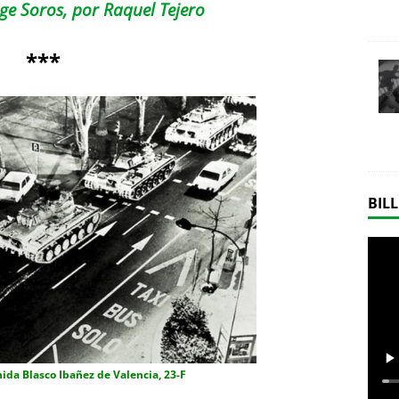
e Soros, por Raquel Tejero
***
BILL
ida Blasco Ibañez de Valencia, 23-F