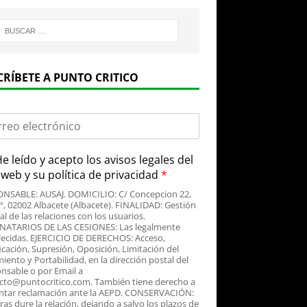
CRÍBETE A PUNTO CRITICO
e leído y acepto
los avisos legales
del
o web y su
política de privacidad
*
NSABLE: AUSAJ. DOMICILIO: C/ Concepcion 22,
3º, 02002 Albacete (Albacete). FINALIDAD: Gestión
al de las relaciones con los usuarios.
NATARIOS DE LAS CESIONES: Las legalmente
lecidas. EJERCICIO DE DERECHOS: Acceso,
icación, Supresión, Oposición, Limitación del
iento y Portabilidad, en la dirección postal del
nsable o por Email a
cto@puntocritico.com. También tiene derecho a
ntar reclamación ante la AEPD. CONSERVACIÓN:
as dure la relación, dejando a salvo los plazos de