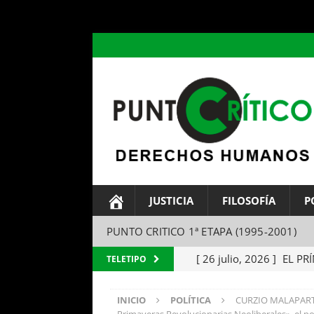
header ('Content-type: text/html; charset=utf-8');
JUSTICIA
FILOSOFÍA
P
PUNTO CRITICO 1ª ETAPA (1995-2001)
[ 26 julio, 2026 ]
EL PRÍ
TELETIPO
Maquiavelo (Final)
FI
INICIO
POLÍTICA
CURZIO MALAPARTE
[ 25 julio, 2026 ]
EL SIR
Primaveras Revolucionarias Neoliberales», el p