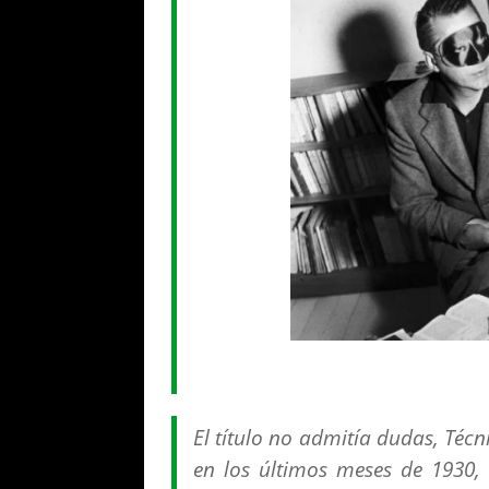
El título no admitía dudas,
Técn
en los últimos meses de 1930,