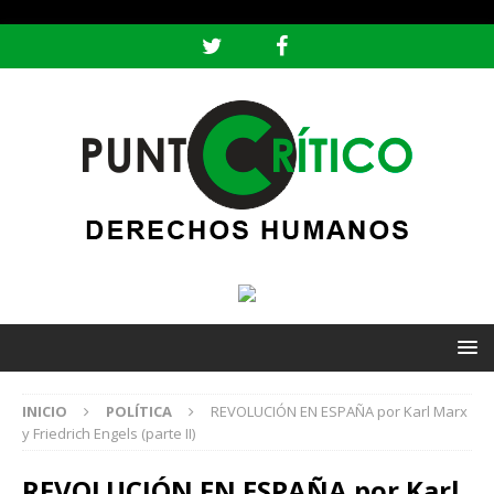
header ('Content-type: text/html; charset=utf-8');
INICIO
POLÍTICA
REVOLUCIÓN EN ESPAÑA por Karl Marx
y Friedrich Engels (parte II)
REVOLUCIÓN EN ESPAÑA por Karl