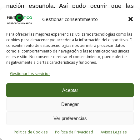
nación española. Así pudo ocurrir que las
únicas manifestaciones nacionales (las de
Gestionar consentimiento
1812 y 1822) procedieran del ejército; con ello,
los sectores movilizables de la nación se han
Para ofrecer las mejores experiencias, utilizamos tecnologías como las
cookies para almacenar y/o acceder a la información del dispositivo. El
acostumbrado a ver en el ejército el
consentimiento de estas tecnologías nos permitirá procesar datos
instrumento natural de todo movimiento
como el comportamiento de navegación o las identificaciones únicas
en este sitio. No consentir o retirar el consentimiento, puede afectar
nacional. Durante el difícil período 1830-1854
negativamente a ciertas características y funciones.
las ciudades españolas comprendieron
Gestionar los servicios
empero que el ejército, en vez de seguir siendo
un sostén de la causa de la nación, se había
Aceptar
transformado en instrumento de las rivalidades
Denegar
de ambiciosos pretendientes a la tutoría militar
de la corte. Consecuentemente, el movimiento
Ver preferencias
de 1854 es muy diverso del de 1843. La
émeute del general O’Donnell fue considerada
Política de Cookies
Política de Privacidad
Avisos Legales