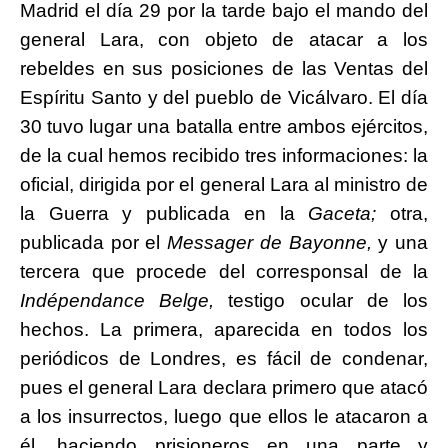
Madrid el día 29 por la tarde bajo el mando del
general Lara, con objeto de atacar a los
rebeldes en sus posiciones de las Ventas del
Espíritu Santo y del pueblo de Vicálvaro. El día
30 tuvo lugar una batalla entre ambos ejércitos,
de la cual hemos recibido tres informaciones: la
oficial, dirigida por el general Lara al ministro de
la Guerra y publicada en la
G
acet
a;
otra,
publicada por el
Messager de
Ba
yonne,
y una
tercera que procede del corresponsal de la
Ind
épendance
B
elge,
testigo ocular de los
hechos. La primera, aparecida en todos los
periódicos de Londres, es fácil de condenar,
pues el general Lara declara primero que atacó
a los insurrectos, luego que ellos le atacaron a
él, haciendo prisioneros en una parte y